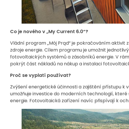
Co je nového v „My Current 6.0“?
Vládní program „Mój Prąd“ je pokračováním aktivit
zdroje energie. Cílem programu je umožnit jednot
fotovoltaických systémů a zásobníků energie. V rámc
pokrýt část nákladů na nákup a instalaci fotovoltai
Proč se vyplatí používat?
Zvýšení energetické účinnosti a zajištění přístupu k v
umožňuje investice do moderních technologií, které sn
energie. Fotovoltaická zařízení navíc přispívají k o