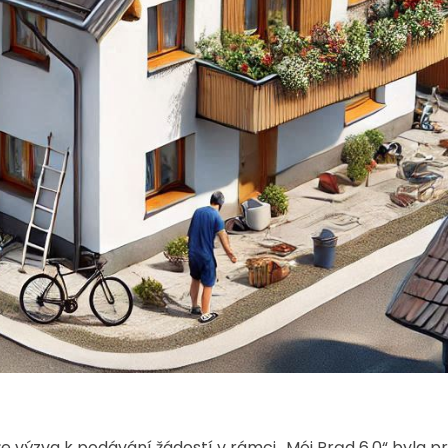
 že výzva k podávání žádostí v rámci „Mój Prąd 6.0“ byla 