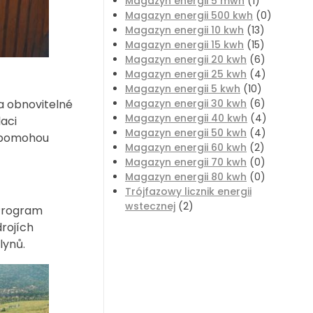
Magazyn energii 5 mwh
(1)
Magazyn energii 500 kwh
(0)
Magazyn energii 10 kwh
(13)
Magazyn energii 15 kwh
(15)
Magazyn energii 20 kwh
(6)
Magazyn energii 25 kwh
(4)
Magazyn energii 5 kwh
(10)
a obnovitelné
Magazyn energii 30 kwh
(6)
Magazyn energii 40 kwh
(4)
aci
Magazyn energii 50 kwh
(4)
é pomohou
Magazyn energii 60 kwh
(2)
Magazyn energii 70 kwh
(0)
Magazyn energii 80 kwh
(0)
Trójfazowy licznik energii
wstecznej
(2)
. Program
drojích
lynů.