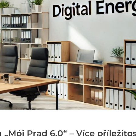
„Mój Prąd 6.0“ – Více příležitos