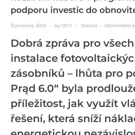
podporu investic do obnovit
13 prosince, 2024
by
CRTZ
Dotace
Obnovitelná e
Dobrá zpráva pro všechn
instalace fotovoltaický
zásobníků – lhůta pro 
Prąd 6.0“ byla prodlouž
příležitost, jak využít 
řešení, která sníží nákl
energetickou nezávislos