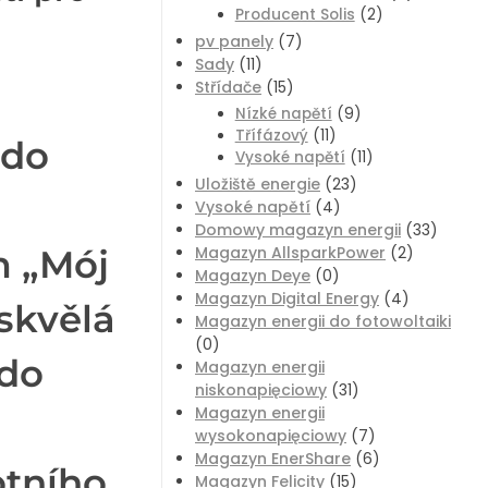
Producent Solis
(2)
pv panely
(7)
Sady
(11)
Střídače
(15)
Nízké napětí
(9)
Třífázový
(11)
 do
Vysoké napětí
(11)
Uložiště energie
(23)
Vysoké napětí
(4)
Domowy magazyn energii
(33)
m „Mój
Magazyn AllsparkPower
(2)
Magazyn Deye
(0)
Magazyn Digital Energy
(4)
 skvělá
Magazyn energii do fotowoltaiki
(0)
 do
Magazyn energii
niskonapięciowy
(31)
Magazyn energii
wysokonapięciowy
(7)
Magazyn EnerShare
(6)
otního
Magazyn Felicity
(15)