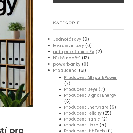
KATEGORIE
Jednofázový
(9)
Mikroinvertory
(6)
nabíjecí stanice EV
(2)
Nízké napětí
(12)
powerbanky
(0)
Producenci
(51)
Producent AllsparkPower
(2)
Producent Deye
(7)
Producent Digital Energy
(6)
Producent EnerShare
(6)
Producent Felicity
(25)
Producent Haisic
(2)
Producent Jinko
(4)
tí pro
Producent LithTech
(0)