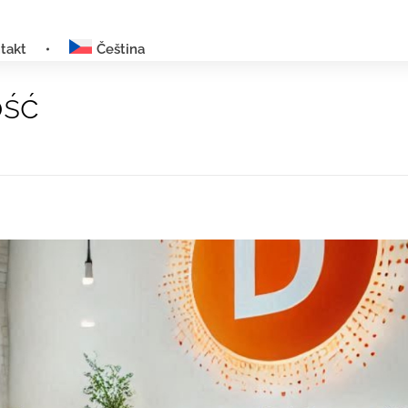
takt
Čeština
ość