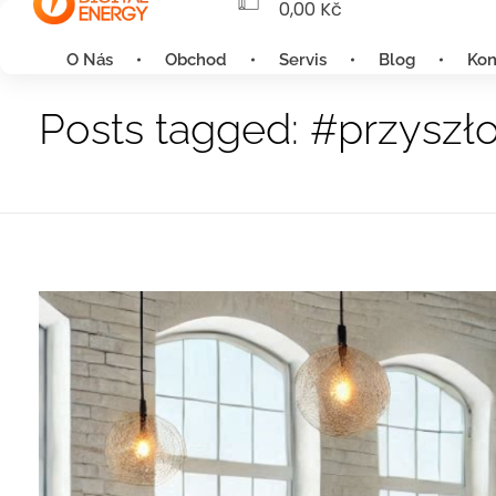
0,00
Kč
O Nás
Obchod
Servis
Blog
Kon
Home
#przyszłość
Posts tagged: #przyszł