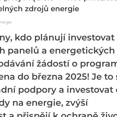
elných zdrojů energie
nergie
y, kdo plánují investovat
ch panelů a energetických
podávání žádostí o progra
ena do března 2025! Je to
vládní podpory a investovat
ady na energie, zvýší
t a přispějí k ochraně živ