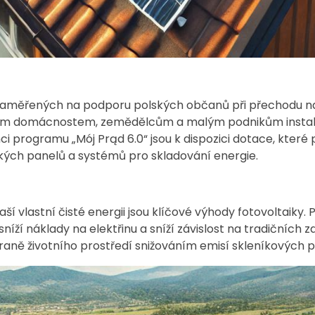
 zaměřených na podporu polských občanů při přechodu n
livým domácnostem, zemědělcům a malým podnikům instal
i programu „Mój Prąd 6.0“ jsou k dispozici dotace, kter
ckých panelů a systémů pro skladování energie.
aší vlastní čisté energii jsou klíčové výhody fotovoltaiky
íží náklady na elektřinu a sníží závislost na tradičních z
chraně životního prostředí snižováním emisí skleníkových p