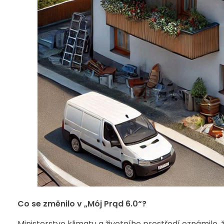
Co se změnilo v „Mój Prąd 6.0“?
Ministerstvo klimatu a životního prostředí oznámilo,