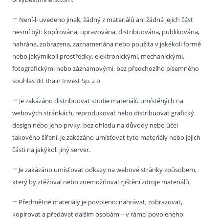
–
Není-li uvedeno jinak, žádný z materiálů ani žádná jejich část
nesmí být: kopírována, upravována, distribuována, publikována,
nahrána, zobrazena, zaznamenána nebo použita v jakékoli formě
nebo jakýmikoli prostředky, elektronickými, mechanickými,
fotografickými nebo záznamovými, bez předchozího písemného
souhlas Bit Brain Invest Sp. z o
–
Je zakázáno distribuovat studie materiálů umístěných na
webových stránkách, reprodukovat nebo distribuovat grafický
design nebo jeho prvky, bez ohledu na důvody nebo účel
takového šíření. Je zakázáno umísťovat tyto materiály nebo jejich
části na jakýkoli jiný server.
–
Je zakázáno umísťovat odkazy na webové stránky způsobem,
který by ztěžoval nebo znemožňoval zjištění zdroje materiálů.
–
Předmětné materiály je povoleno: nahrávat, zobrazovat,
kopírovat a předávat dalším osobám – v rámci povoleného