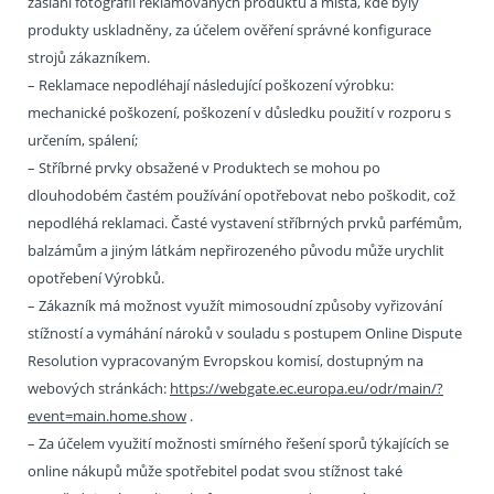
zaslání fotografií reklamovaných produktů a místa, kde byly
produkty uskladněny, za účelem ověření správné konfigurace
strojů zákazníkem.
– Reklamace nepodléhají následující poškození výrobku:
mechanické poškození, poškození v důsledku použití v rozporu s
určením, spálení;
– Stříbrné prvky obsažené v Produktech se mohou po
dlouhodobém častém používání opotřebovat nebo poškodit, což
nepodléhá reklamaci. Časté vystavení stříbrných prvků parfémům,
balzámům a jiným látkám nepřirozeného původu může urychlit
opotřebení Výrobků.
– Zákazník má možnost využít mimosoudní způsoby vyřizování
stížností a vymáhání nároků v souladu s postupem Online Dispute
Resolution vypracovaným Evropskou komisí, dostupným na
webových stránkách:
https://webgate.ec.europa.eu/odr/main/?
event=main.home.show
.
– Za účelem využití možnosti smírného řešení sporů týkajících se
online nákupů může spotřebitel podat svou stížnost také