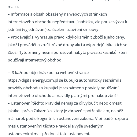
mailu.
– Informace a obsah obsažený na webových stránkách
internetového obchodu nepředstavují nabídku, ale pouze výzvu k
jednání (vyjednávání) za účelem uzavření smlouvy.
– Prodávající si vyhrazuje právo kdykoli změnit Zboží a jeho ceny,
jakož i provádět a zrušit různé druhy akcí a výprodejů týkajících se
Zboží. Tyto změny nesmí porušovat nabytá práva zákazníků, kteří
používají Internetový obchod.
–
S každou objednávkou na webové stránce
https://digitalenergy.com.pl se kupující automaticky seznámil s
pravidly obchodu a kupující je seznámen s pravidly používání
internetového obchodu a pravidly platnými pro nákup zboží.
– Ustanovení těchto Pravidel nemají za cíl vyloučit nebo omezit
jakákoli práva Zákazníka, který je zároveň spotřebitelem, na něž
má nárok podle kogentních ustanovení zákona. V případě rozporu
mezi ustanoveními těchto Pravidel a výše uvedenými
ustanoveními mají přednost tato ustanovení.