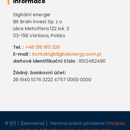
Informace
Digitální energie
Bit Brain Invest Sp. z o
ulice Mehoffera 122 lok. 3
03-158 Varšava, Polsko
Tel.
::
+48 516 915 329
E-mail
::
kontakt@digitalenergy.com.pl
daňové identifikační číslo
: 9512482490
Žádný. bankovní účet:
26 1940 1076 3222 4757 0000 0000
© {{Y} } {{sitename} }. Všechna práva vyhrazena |
Předpisy