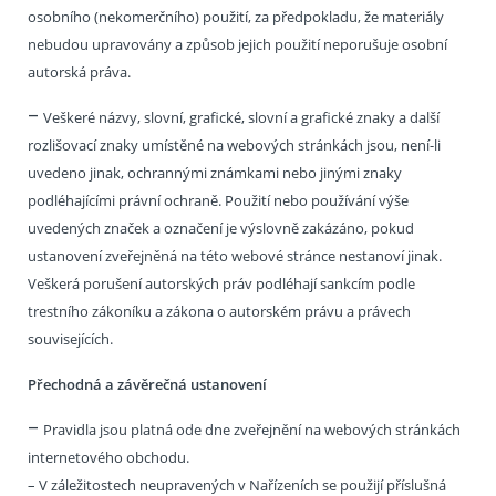
osobního (nekomerčního) použití, za předpokladu, že materiály
nebudou upravovány a způsob jejich použití neporušuje osobní
autorská práva.
–
Veškeré názvy, slovní, grafické, slovní a grafické znaky a další
rozlišovací znaky umístěné na webových stránkách jsou, není-li
uvedeno jinak, ochrannými známkami nebo jinými znaky
podléhajícími právní ochraně. Použití nebo používání výše
uvedených značek a označení je výslovně zakázáno, pokud
ustanovení zveřejněná na této webové stránce nestanoví jinak.
Veškerá porušení autorských práv podléhají sankcím podle
trestního zákoníku a zákona o autorském právu a právech
souvisejících.
Přechodná a závěrečná ustanovení
–
Pravidla jsou platná ode dne zveřejnění na webových stránkách
internetového obchodu.
– V záležitostech neupravených v Nařízeních se použijí příslušná