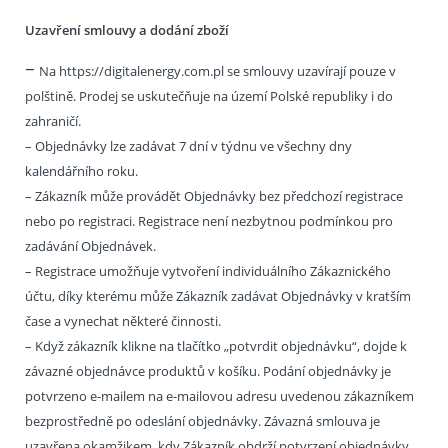
Uzavření smlouvy a dodání zboží
–
Na https://digitalenergy.com.pl se smlouvy uzavírají pouze v
polštině. Prodej se uskutečňuje na území Polské republiky i do
zahraničí.
– Objednávky lze zadávat 7 dní v týdnu ve všechny dny
kalendářního roku.
– Zákazník může provádět Objednávky bez předchozí registrace
nebo po registraci. Registrace není nezbytnou podmínkou pro
zadávání Objednávek.
– Registrace umožňuje vytvoření individuálního Zákaznického
účtu, díky kterému může Zákazník zadávat Objednávky v kratším
čase a vynechat některé činnosti.
– Když zákazník klikne na tlačítko „potvrdit objednávku“, dojde k
závazné objednávce produktů v košíku. Podání objednávky je
potvrzeno e-mailem na e-mailovou adresu uvedenou zákazníkem
bezprostředně po odeslání objednávky. Závazná smlouva je
uzavřena okamžikem, kdy Zákazník obdrží potvrzení objednávky.