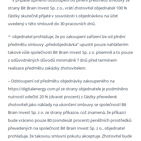
v případě úplného odstoupení od plnění předmětu smlouvy ze
strany Bit Brain Invest Sp. z o., vrátí zhotovitel objednateli 100 %
částky skutečně přijaté v souvislosti s objednávkou na účet
uvedený v této smlouvě do 30 pracovních dnů.
–
objednatel prohlašuje, že po zakoupení zařízení lze od plnění
předmětu smlouvy „předobjednávka“ upustit pouze nahlášením
takové vůle společnosti Bit Brain Invest Sp. z o. písemně a to pouze
z odůvodněných důvodů minimálně 7 dnů před termínem
realizace předmětu zakázky zhotovitelem.
– Odstoupení od předmětu objednávky zakoupeného na
https://digitalenergy.com.pl ze strany objednatele je podmíněno
nutností odečíst 20 % (dvacet procent) z částky převedené
zhotoviteli jako náklady na ukončení smlouvy se společností Bit
Brain Invest Sp. z o. ze strany příkazce, což znamená, že příkazci
bude vráceno pouze 80 (osmdesát procent) peněžních prostředků
převedených na společnost Bit Brain Invest Sp. z o., objednatel
prohlašuje, že takovou smluvní pokutu akceptuje. Zhotovitel bude