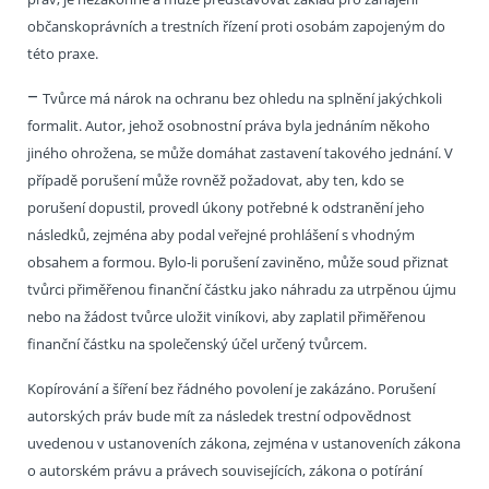
občanskoprávních a trestních řízení proti osobám zapojeným do
této praxe.
–
Tvůrce má nárok na ochranu bez ohledu na splnění jakýchkoli
formalit. Autor, jehož osobnostní práva byla jednáním někoho
jiného ohrožena, se může domáhat zastavení takového jednání. V
případě porušení může rovněž požadovat, aby ten, kdo se
porušení dopustil, provedl úkony potřebné k odstranění jeho
následků, zejména aby podal veřejné prohlášení s vhodným
obsahem a formou. Bylo-li porušení zaviněno, může soud přiznat
tvůrci přiměřenou finanční částku jako náhradu za utrpěnou újmu
nebo na žádost tvůrce uložit viníkovi, aby zaplatil přiměřenou
finanční částku na společenský účel určený tvůrcem.
Kopírování a šíření bez řádného povolení je zakázáno. Porušení
autorských práv bude mít za následek trestní odpovědnost
uvedenou v ustanoveních zákona, zejména v ustanoveních zákona
o autorském právu a právech souvisejících, zákona o potírání