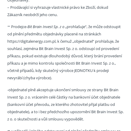
Objednávky.
– Prodávající si vyhrazuje vlastnické právo ke Zboží, dokud
Zákazník neobdrží jeho cenu.
–
Prodejce-
Bit Brain Invest Sp. z o
„prohlašuje“, že může odstoupit
od plnění předmětu objednávky placené na stránkách
https://digitalenergy.com.pl, k čemuž „objednatel“ prohlašuje, že
souhlasí, zejména Bit Brain Invest Sp. z o. odstoupí od provedení
příkazu, pokud existuje dlouhodobý důvod, který brání provedení
příkazu a je mimo kontrolu společnosti Bit Brain Invest Sp. z o.,
včetně případů, kdy skutečný výrobce JEDNOTKU k prodeji
nevyrábí (chyba výrobce).
-objednatel plně akceptuje ukončení smlouvy ze strany Bit Brain
Invest Sp. z o. vrácením celé částky na bankovní účet objednatele
(bankovní účet převodu, ze kterého zhotovitel přijal platbu od
objednatele), a to i bez předchozího upozornění Bit Brain Invest Sp.
z o. o skutečnosti a vůli smlouvu vypovědět.
–