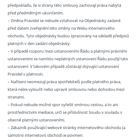
předpokladu, že si strany této smlouvy zachovají práva nabytá
před předmětným ukončením.
– Změna Pravidel se nebude vztahovat na Objednávky zadané
před datem zveřejnění této změny na Webu internetového
obchodu. Tyto objednávky budou zpracovány na základě předpisů
platných v den zadání objednávky.
– V případě rozporu mezi ustanoveními Řádu a platnými právními
ustanoveními se namísto neplatných ustanovení Řádu použijí tato
ustanovení. V takovém případě zůstávají zbývající ustanovení
Pravidel v platnosti.
– Nařízení neomezují práva spotřebitelů podle platného práva,
která nelze vyloučit nebo upravit smlouvou nebo dohodou mezi
stranami.
– Pokud nebude možné spor vyřešit smírnou cestou, a to ani
prostřednictvím mediace, určí se příslušnost Soudu v souladu s
obecně platnými ustanoveními.
– Zákazník používající webové stránky internetového obchodu (a
samotný internetový obchod) je povinen: