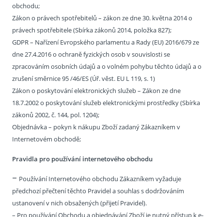
obchodu;
Zákon o právech spotřebitelů – zákon ze dne 30. května 2014 o
právech spotřebitele (Sbírka zákonů 2014, položka 827);
GDPR – Nařízení Evropského parlamentu a Rady (EU) 2016/679 ze
dne 27.4.2016 o ochraně fyzických osob v souvislosti se
zpracováním osobních údajů a o volném pohybu těchto údajů a o
zrušení směrnice 95 /46/ES (Úř. věst. EU L 119, s. 1)
Zákon o poskytování elektronických služeb – Zákon ze dne
18.7.2002 o poskytování služeb elektronickými prostředky (Sbírka
zákonů 2002, č. 144, pol. 1204);
Objednávka – pokyn k nákupu Zboží zadaný Zákazníkem v
Internetovém obchodě;
Pravidla pro používání internetového obchodu
–
Používání Internetového obchodu Zákazníkem vyžaduje
předchozí přečtení těchto Pravidel a souhlas s dodržováním
ustanovení v nich obsažených (přijetí Pravidel).
– Pro používání Obchodu a objednávání Zboží je nutný přístup k e-