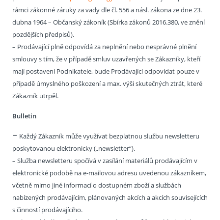
rámci zákonné záruky za vady dle čl. 556 a násl. zákona ze dne 23.
dubna 1964 – Občanský zákoník (Sbírka zákonů 2016.380, ve znění
pozdějších předpisů).
– Prodávající plně odpovídá za neplnění nebo nesprávné plnění
smlouvy s tím, že v případě smluv uzavřených se Zákazníky, kteří
mají postavení Podnikatele, bude Prodávající odpovídat pouze v
případě úmyslného poškození a max. výši skutečných ztrát, které
Zákazník utrpěl.
Bulletin
–
Každý Zákazník může využívat bezplatnou službu newsletteru
poskytovanou elektronicky („newsletter“).
– Služba newsletteru spočívá v zasílání materiálů prodávajícím v
elektronické podobě na e-mailovou adresu uvedenou zákazníkem,
včetně mimo jiné informací o dostupném zboží a službách
nabízených prodávajícím, plánovaných akcích a akcích souvisejících
s činností prodávajícího.