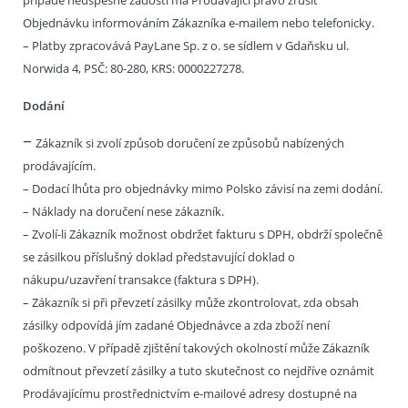
případě neúspěšné žádosti má Prodávající právo zrušit
Objednávku informováním Zákazníka e-mailem nebo telefonicky.
– Platby zpracovává PayLane Sp. z o. se sídlem v Gdaňsku ul.
Norwida 4, PSČ: 80-280, KRS: 0000227278.
Dodání
–
Zákazník si zvolí způsob doručení ze způsobů nabízených
prodávajícím.
– Dodací lhůta pro objednávky mimo Polsko závisí na zemi dodání.
– Náklady na doručení nese zákazník.
– Zvolí-li Zákazník možnost obdržet fakturu s DPH, obdrží společně
se zásilkou příslušný doklad představující doklad o
nákupu/uzavření transakce (faktura s DPH).
– Zákazník si při převzetí zásilky může zkontrolovat, zda obsah
zásilky odpovídá jím zadané Objednávce a zda zboží není
poškozeno. V případě zjištění takových okolností může Zákazník
odmítnout převzetí zásilky a tuto skutečnost co nejdříve oznámit
Prodávajícímu prostřednictvím e-mailové adresy dostupné na