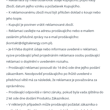
– Reklamace by měla obsahovat údaje Kupujícího, popis vady
Zboží, datum jejího vzniku a požadavek Kupujícího.
– K reklamovanému zboží musí být přiložen doklad o koupi nebo
jeho kopie.
– Kupující je povinen vrátit reklamované zboží.
– Reklamaci zasílejte na adresu prodávajícího nebo e-mailem
zasláním příslušné zprávy na e-mail prodávajícího:
(kontakt@digitalenergy.com.pl).
– Je-li třeba doplnit údaje nebo informace uvedené v reklamaci,
vyzve prodávající před projednáním reklamace osobu podávající
reklamaci o doplnění v uvedeném rozsahu.
– Prodávající reklamaci posoudí do 14 dnů ode dne jejího podání
zákazníkem. Neodpověď prodávajícího po lhůtě uvedené v
předchozí větě má za následek, že reklamace je považována za
oprávněnou.
– Prodávající odpovídá v rámci záruky, pokud byla vada zjištěna do
2 let ode dne dodání Produktu Zákazníkovi.
– V některých případech může prodávající požádat zákazníka o