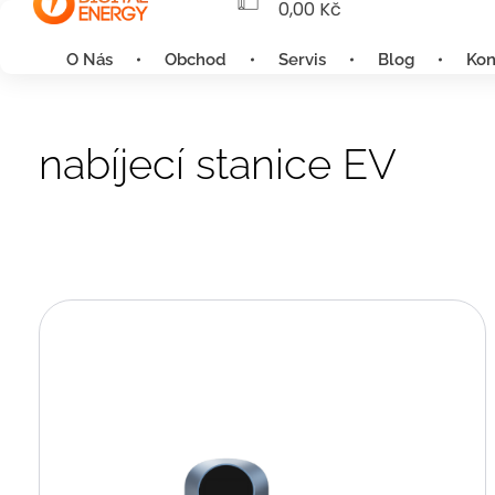
0,00
Kč
O Nás
Obchod
Servis
Blog
Kon
nabíjecí stanice EV