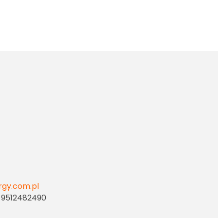
rgy.com.pl
 9512482490