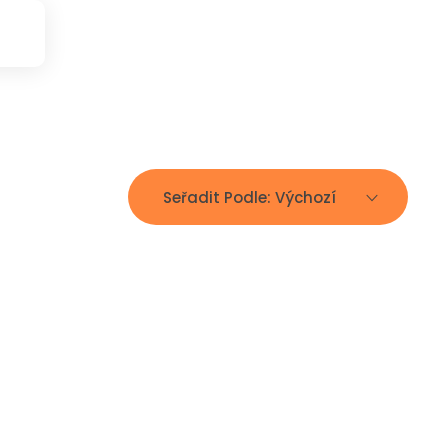
Seřadit Podle:
Výchozí