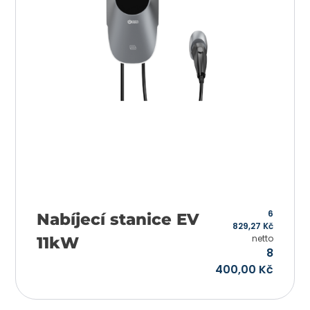
6
Nabíjecí stanice EV
829,27
Kč
netto
11kW
8
400,00
Kč
Přidat do košíku