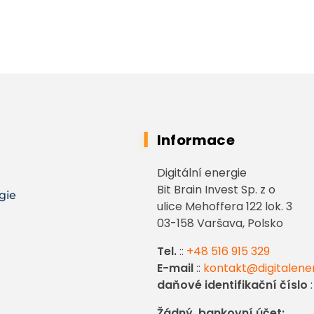
Informace
Digitální energie
Bit Brain Invest Sp. z o
gie
ulice Mehoffera 122 lok. 3
03-158 Varšava, Polsko
Tel.
::
+48 516 915 329
E-mail
::
kontakt@digitalene
daňové identifikační číslo
:
Žádný. bankovní účet: