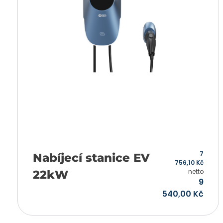
7
Nabíjecí stanice EV
756,10
Kč
netto
22kW
9
540,00
Kč
Přidat do košíku