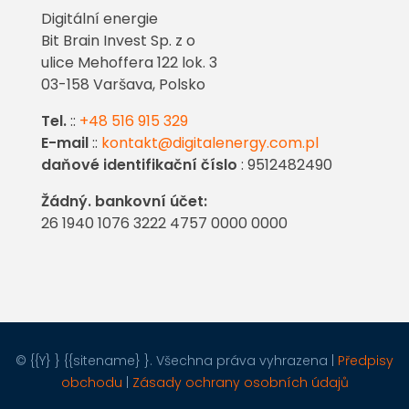
Digitální energie
Bit Brain Invest Sp. z o
ulice Mehoffera 122 lok. 3
03-158 Varšava, Polsko
Tel.
::
+48 516 915 329
E-mail
::
kontakt@digitalenergy.com.pl
daňové identifikační číslo
: 9512482490
Žádný. bankovní účet:
26 1940 1076 3222 4757 0000 0000
© {{Y} } {{sitename} }. Všechna práva vyhrazena |
Předpisy
obchodu
|
Zásady ochrany osobních údajů
Porozmawiaj z nami