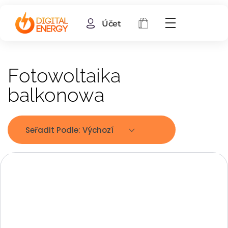
Účet
Fotowoltaika
balkonowa
Seřadit Podle:
Výchozí