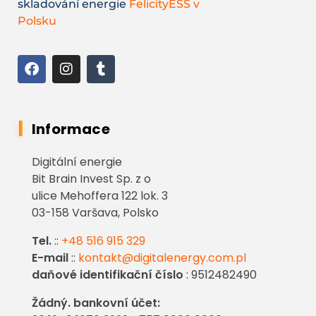
skladování energie
FelicityESS v
Polsku
Informace
Digitální energie
Bit Brain Invest Sp. z o
ulice Mehoffera 122 lok. 3
03-158 Varšava, Polsko
Tel.
::
+48 516 915 329
E-mail
::
kontakt@digitalenergy.com.pl
daňové identifikační číslo
: 9512482490
Žádný. bankovní účet: