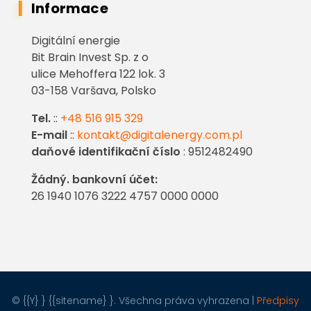
Informace
Digitální energie
Bit Brain Invest Sp. z o
ulice Mehoffera 122 lok. 3
03-158 Varšava, Polsko
Tel.
::
+48 516 915 329
E-mail
::
kontakt@digitalenergy.com.pl
daňové identifikační číslo
: 9512482490
Žádný. bankovní účet:
26 1940 1076 3222 4757 0000 0000
© {{Y} } {{sitename} }. Všechna práva vyhrazena |
Předpisy