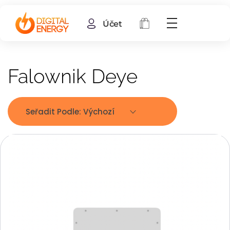
Účet
Falownik Deye
Seřadit Podle:
Výchozí