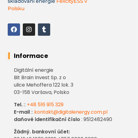
skladování energie
FelicityESS v
Polsku
Informace
Digitální energie
Bit Brain Invest Sp. z o
ulice Mehoffera 122 lok. 3
03-158 Varšava, Polsko
Tel.
::
+48 516 915 329
E-mail
::
kontakt@digitalenergy.com.pl
daňové identifikační číslo
: 9512482490
Žádný. bankovní účet: