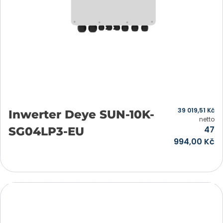
39 019,51
Kč
Inwerter Deye SUN-10K-
netto
47
SG04LP3-EU
994,00
Kč
Přidat do košíku