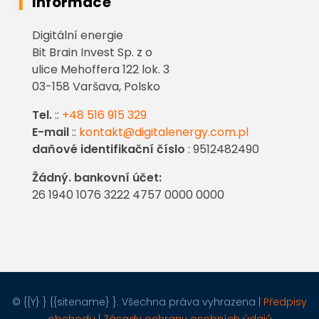
Informace
Digitální energie
Bit Brain Invest Sp. z o
ulice Mehoffera 122 lok. 3
03-158 Varšava, Polsko
Tel.
::
+48 516 915 329
E-mail
::
kontakt@digitalenergy.com.pl
daňové identifikační číslo
: 9512482490
Žádný. bankovní účet:
26 1940 1076 3222 4757 0000 0000
© {{Y} } {{sitename} }. Všechna práva vyhrazena |
Předpisy