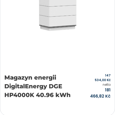
147
Magazyn energii
534,00
Kč
netto
DigitalEnergy DGE
181
HP4000K 40.96 kWh
466,82
Kč
Přidat do košíku