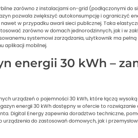
lne zarówno z instalacjami on-grid (podłączonymi do siec
agazyn pozwala zwiększyć autokonsumpcję i ograniczyć ene
d nawet w przypadku awarii sieci publicznej. Taka elastyc
tosować zarówno w domach jednorodzinnych, jak i w zak
sowanemu systemowi zarządzania, użytkownik ma pełną 
aplikacji mobilnej.
n energii 30 kWh – zam
snych urządzeń o pojemności 30 kWh, które łączą wysoką 
magazyn energii 30 kWh dostępny w ofercie to rozwiązani
enta. Digital Energy zapewnia doradztwo techniczne, p
wno urządzenia do zastosowań domowych, jak i przemysło