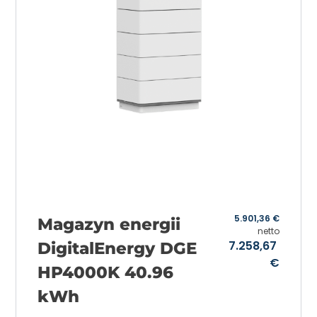
5.901,36
€
Magazyn energii
netto
7.258,67
DigitalEnergy DGE
€
HP4000K 40.96
kWh