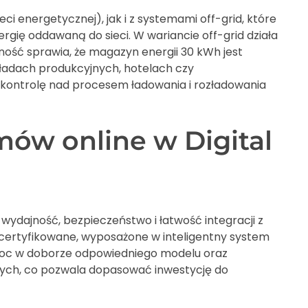
i energetycznej), jak i z systemami off-grid, które
rgię oddawaną do sieci. W wariancie off-grid działa
zność sprawia, że magazyn energii 30 kWh jest
ładach produkcyjnych, hotelach czy
kontrolę nad procesem ładowania i rozładowania
ów online w Digital
wydajność, bezpieczeństwo i łatwość integracji z
e certyfikowane, wyposażone w inteligentny system
omoc w doborze odpowiedniego modelu oraz
wych, co pozwala dopasować inwestycję do