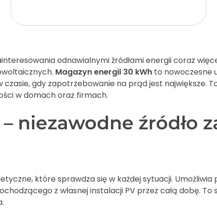
Add to cart
nteresowania odnawialnymi źródłami energii coraz więcej
owoltaicznych.
Magazyn energii 30 kWh
to nowoczesne u
 w czasie, gdy zapotrzebowanie na prąd jest największe. T
ności w domach oraz firmach.
– niezawodne źródło za
tyczne, które sprawdza się w każdej sytuacji. Umożliwia 
chodzącego z własnej instalacji PV przez całą dobę. To 
a.