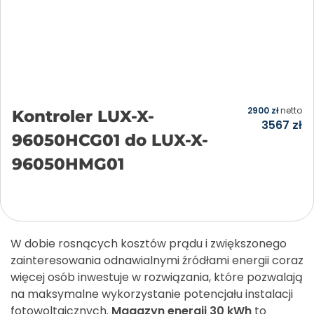
2900
zł
netto
Kontroler LUX-X-
3567
zł
96050HCG01 do LUX-X-
96050HMG01
Dodaj do koszyka
W dobie rosnących kosztów prądu i zwiększonego
zainteresowania odnawialnymi źródłami energii coraz
więcej osób inwestuje w rozwiązania, które pozwalają
na maksymalne wykorzystanie potencjału instalacji
fotowoltaicznych.
Magazyn energii 30 kWh
to