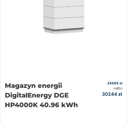
24589
zł
Magazyn energii
netto
30244
zł
DigitalEnergy DGE
HP4000K 40.96 kWh
Dodaj do koszyka