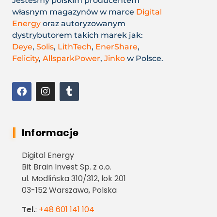
Jesteśmy polskim producentem
własnym magazynów w marce
Digital
Energy
oraz autoryzowanym
dystrybutorem takich marek jak:
Deye
,
Solis
,
LithTech
,
EnerShare
,
Felicity
,
AllsparkPower
,
Jinko
w Polsce.
Informacje
Digital Energy
Bit Brain Invest Sp. z o.o.
ul. Modlińska 310/312, lok 201
03-152 Warszawa, Polska
Tel.
:
+48 601 141 104