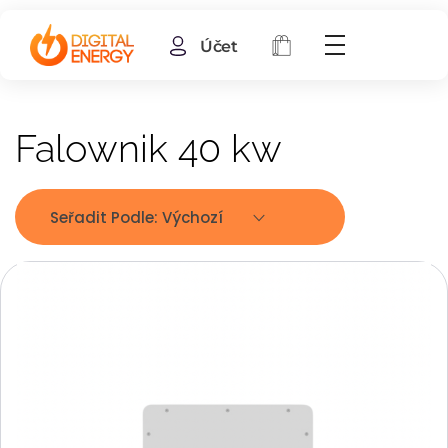
Účet
Falownik 40 kw
Seřadit Podle:
Výchozí