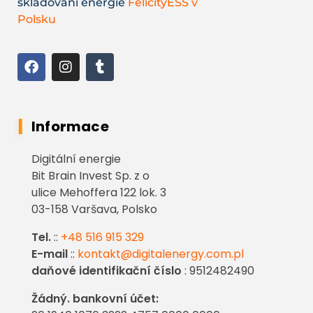
skladování energie
FelicityESS v
Polsku
Informace
Digitální energie
Bit Brain Invest Sp. z o
ulice Mehoffera 122 lok. 3
03-158 Varšava, Polsko
Tel.
::
+48 516 915 329
E-mail
::
kontakt@digitalenergy.com.pl
daňové identifikační číslo
: 9512482490
Žádný. bankovní účet: