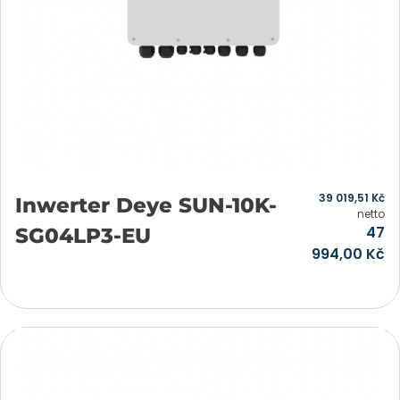
39 019,51
Kč
Inwerter Deye SUN-10K-
netto
47
SG04LP3-EU
994,00
Kč
Přidat do košíku