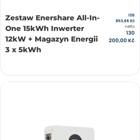
105
Zestaw Enershare All-In-
853,66
Kč
netto
One 15kWh Inwerter
130
12kW + Magazyn Energii
200,00
Kč
3 x 5kWh
Přidat do košíku