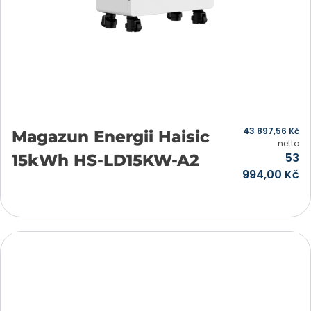
43 897,56
Kč
Magazun Energii Haisic
netto
53
15kWh HS-LD15KW-A2
994,00
Kč
Přidat do košíku