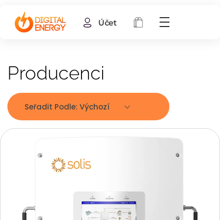
Účet
Producenci
Seřadit Podle:
Výchozí