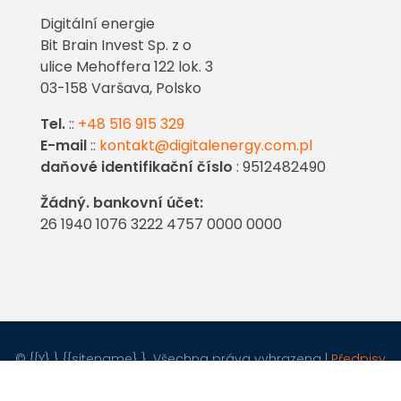
Digitální energie
Bit Brain Invest Sp. z o
ulice Mehoffera 122 lok. 3
03-158 Varšava, Polsko
Tel.
::
+48 516 915 329
E-mail
::
kontakt@digitalenergy.com.pl
daňové identifikační číslo
: 9512482490
Žádný. bankovní účet:
26 1940 1076 3222 4757 0000 0000
Porozmawiaj z nami
© {{Y} } {{sitename} }. Všechna práva vyhrazena |
Předpisy
obchodu
|
Zásady ochrany osobních údajů