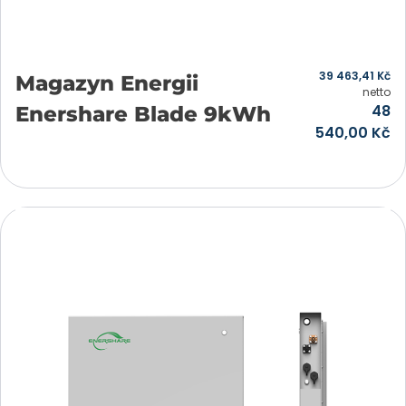
39 463,41
Kč
Magazyn Energii
netto
48
Enershare Blade 9kWh
540,00
Kč
Přidat do košíku