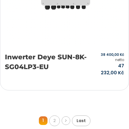
38 400,00
Kč
Inwerter Deye SUN-8K-
netto
47
SG04LP3-EU
232,00
Kč
Přidat do košíku
1
2
Last