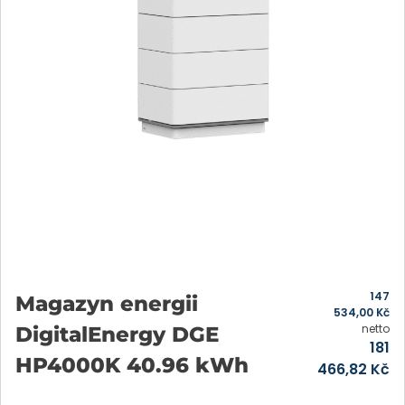
147
Magazyn energii
534,00
Kč
netto
DigitalEnergy DGE
181
HP4000K 40.96 kWh
466,82
Kč
Přidat do košíku