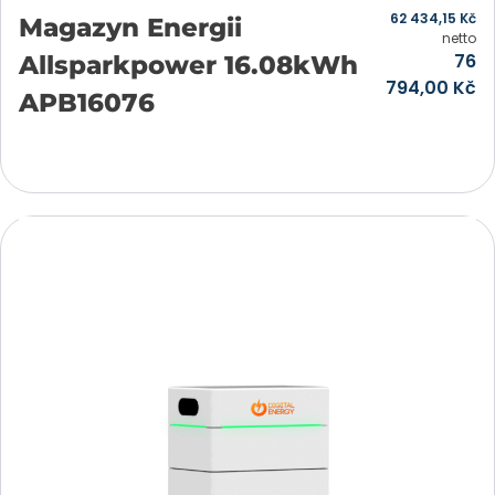
62 434,15
Kč
Magazyn Energii
netto
76
Allsparkpower 16.08kWh
794,00
Kč
APB16076
Přidat do košíku