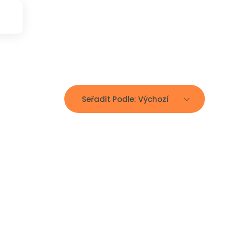
Seřadit Podle:
Výchozí