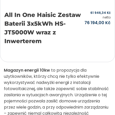
61 946,34
Kč
All In One Haisic Zestaw
netto
76 194,00
Kč
Baterii 3x5kWh HS-
JT5000W wraz z
Inwerterem
Přidat do košíku
Magazyn energii 10kw
to propozycja dla
użytkowników, którzy chcą nie tylko efektywnie
wykorzystywać nadwyżki energii z instalacji
fotowoltaicznej, ale także zapewnić sobie stabilność
zasilania w sytuacjach awaryjnych. Urządzenie o tej
pojemności pozwala zasilić domowe urządzenia
przez wiele godzin, a przy odpowiednim zarządzaniu
– zapewnić niemal całkowitą niezależność