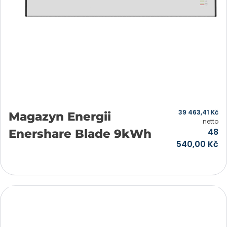
39 463,41
Kč
Magazyn Energii
netto
48
Enershare Blade 9kWh
540,00
Kč
Přidat do košíku