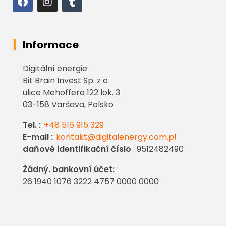
Informace
Digitální energie
Bit Brain Invest Sp. z o
ulice Mehoffera 122 lok. 3
03-158 Varšava, Polsko
Tel.
::
+48 516 915 329
E-mail
::
kontakt@digitalenergy.com.pl
daňové identifikační číslo
: 9512482490
Žádný. bankovní účet:
26 1940 1076 3222 4757 0000 0000