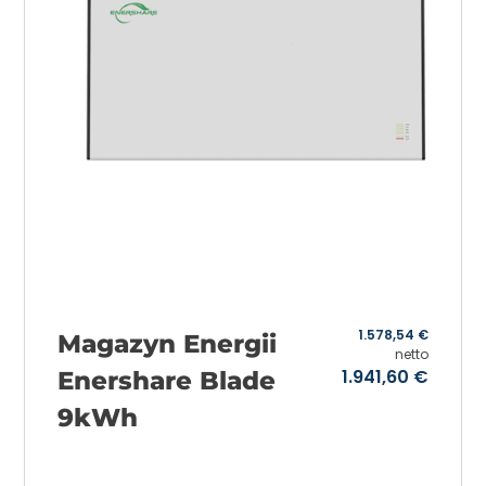
1.578,54
€
Magazyn Energii
netto
1.941,60
€
Enershare Blade
9kWh
Add to cart