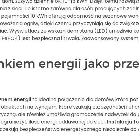
 dom, zużywa dziennie ok. 10–15 kWh. Dzięki temu rozwi
lania z sieci. To istotne zarówno dla osób pracujących zdaln
o pojemności 10 kWh oferują odporność na sezonowe waha
ażenia ogniw, dzięki czemu przyczyniają się do zwiększe
wiać. Wyświetlacz ze wskaźnikiem stanu (LED) umożliwia 
(LiFePO4) jest bezpieczna i trwała. Zaawansowany syste
nkiem energii jako prze
ynem energii
to idealne połączenie dla domów, które potrz
obiektach na wynajem, które szukają oszczędności i chcą
yczną, ale również umożliwia gromadzenie nadwyżek do 
ograniczyć ilość energii oddawanej do sieci
. Instalacja 
oczekują bezpieczeństwa energetycznego niezależnie od 