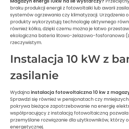
Magazyn energii 10kw na ile wystarczy?
Przeciętny
braku produkcji energii z fotowoltaiki lub awarii zasi
systemów ogrzewania czy klimatyzacji. Urządzenia 
produkty wykorzystują technologię aktywnego równow
również kółka, dzięki czemu można je łatwo przesta
ekologiczna bateria litowo-żelazowo-fosforanowa 
rzeczywistym.
Instalacja 10 kW z ba
zasilanie
Wydajna
instalacja fotowoltaiczna 10 kw z magaz
Sprawdzi się również w pensjonatach czy mniejszych 
pokrywa bieżące zapotrzebowanie na energię elektr
współpracujący z instalacją fotowoltaiczną pozwala 
przemyślane rozwiązanie dla użytkowników, którzy 
energetycznej.