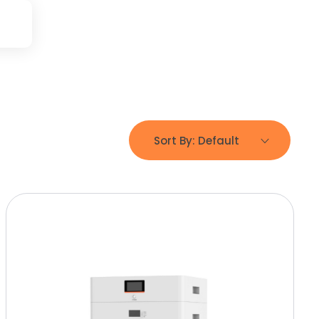
Sort By:
Default