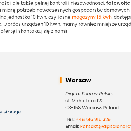
ści, ale także pełnej kontroli i niezawodności,
fotowolta
e na miarę potrzeb nowoczesnych gospodarstw domowych, 
edna jednostka 10 kwh, czy liczne
magazyny 15 kwh
, dostęp
 Oprócz urządzeń 10 kWh, mamy również mniejsze urządz
rtę i skontaktuj się z nami!
Warsaw
Digital Energy Polska
ul. Mehoffera 122
03-158 Warsaw, Poland
y storage
Tel.
:
+48 516 915 329
Email
:
kontakt@digitalenerg