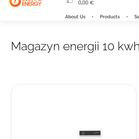
0,00
€
About Us
Products
S
Magazyn energii 10 kw