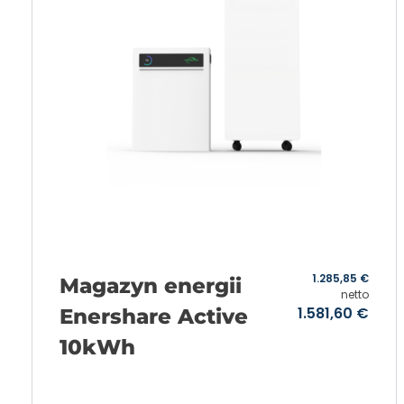
1.285,85
€
Magazyn energii
netto
1.581,60
€
Enershare Active
10kWh
Add to cart