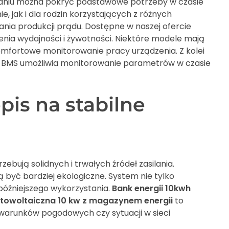
ązaniu można pokryć podstawowe potrzeby w czasie
ie, jak i dla rodzin korzystających z różnych
nia produkcji prądu. Dostępne w naszej ofercie
nia wydajności i żywotności. Niektóre modele mają
komfortowe monitorowanie pracy urządzenia. Z kolei
m BMS umożliwia monitorowanie parametrów w czasie
pis na stabilne
ebują solidnych i trwałych źródeł zasilania.
 być bardziej ekologiczne. System nie tylko
późniejszego wykorzystania.
Bank energii 10kwh
fotowoltaiczna 10 kw z magazynem energii
to
warunków pogodowych czy sytuacji w sieci