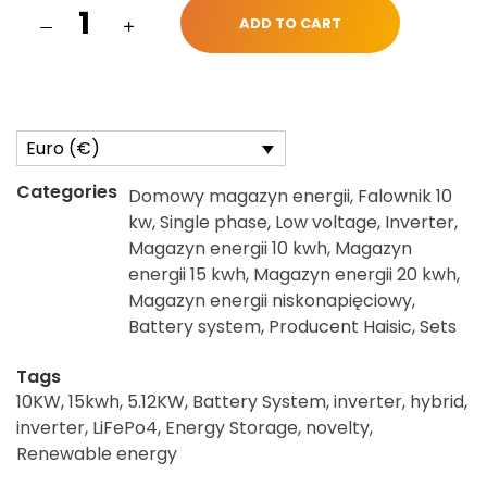
ADD TO CART
Euro (€)
Categories
Domowy magazyn energii
,
Falownik 10
kw
,
Single phase
,
Low voltage
,
Inverter
,
Magazyn energii 10 kwh
,
Magazyn
energii 15 kwh
,
Magazyn energii 20 kwh
,
Magazyn energii niskonapięciowy
,
Battery system
,
Producent Haisic
,
Sets
Tags
10KW
,
15kwh
,
5.12KW
,
Battery System
,
inverter
,
hybrid
,
inverter
,
LiFePo4
,
Energy Storage
,
novelty
,
Renewable energy