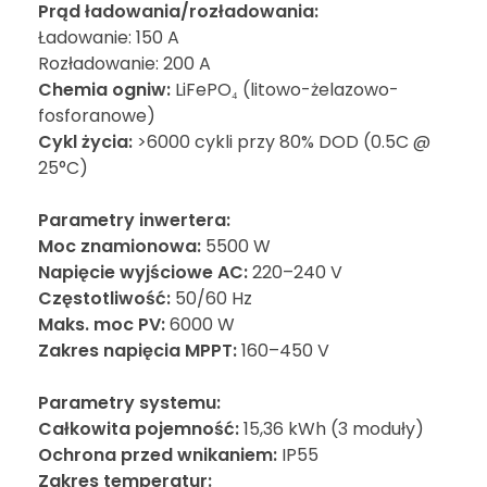
Prąd ładowania/rozładowania:
Ładowanie: 150 A
Rozładowanie: 200 A
Chemia ogniw:
LiFePO₄ (litowo-żelazowo-
fosforanowe)
Cykl życia:
>6000 cykli przy 80% DOD (0.5C @
25°C)
Parametry inwertera:
Moc znamionowa:
5500 W
Napięcie wyjściowe AC:
220–240 V
Częstotliwość:
50/60 Hz
Maks. moc PV:
6000 W
Zakres napięcia MPPT:
160–450 V
Parametry systemu:
Całkowita pojemność:
15,36 kWh (3 moduły)
Ochrona przed wnikaniem:
IP55
Zakres temperatur: