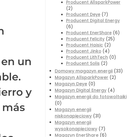
Producent AllsparkPower
(2)
Producent Deye
(7)
Producent Digital Energy
(6)
n
Producent EnerShare
(6)
Producent Felicity
(25)
Producent Haisic
(2)
Producent Jinko
(4)
Producent LithTech
(0)
 en un
Producent Solis
(2)
Domowy magazyn energii
(33)
ble.
Magazyn AllsparkPower
(2)
Magazyn Deye
(0)
ierro y
Magazyn Digital Energy
(4)
Magazyn energii do fotowoltaiki
(0)
z más
Magazyn energii
niskonapięciowy
(31)
Magazyn energii
wysokonapięciowy
(7)
Magazyn EnerShare
(6)