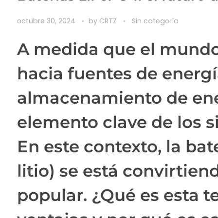
octubre 30, 2024
by
CRTZ
Sin categoría
A medida que el mundo 
hacia fuentes de energía
almacenamiento de ener
elemento clave de los s
En este contexto, la bat
litio) se está convirti
popular. ¿Qué es esta t