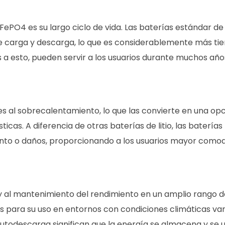
FePO4 es su largo ciclo de vida. Las baterías estándar de
 de carga y descarga, lo que es considerablemente más ti
as a esto, pueden servir a los usuarios durante muchos año
es al sobrecalentamiento, lo que las convierte en una op
cas. A diferencia de otras baterías de litio, las baterías
ento o daños, proporcionando a los usuarios mayor comod
 y al mantenimiento del rendimiento en un amplio rango d
s para su uso en entornos con condiciones climáticas vari
autodescarga significan que la energía se almacena y se ut