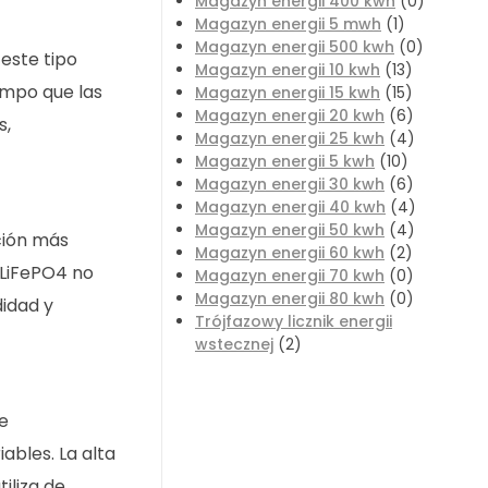
Magazyn energii 400 kwh
(0)
Magazyn energii 5 mwh
(1)
Magazyn energii 500 kwh
(0)
 este tipo
Magazyn energii 10 kwh
(13)
empo que las
Magazyn energii 15 kwh
(15)
Magazyn energii 20 kwh
(6)
s,
Magazyn energii 25 kwh
(4)
Magazyn energii 5 kwh
(10)
Magazyn energii 30 kwh
(6)
Magazyn energii 40 kwh
(4)
Magazyn energii 50 kwh
(4)
ción más
Magazyn energii 60 kwh
(2)
 LiFePO4 no
Magazyn energii 70 kwh
(0)
Magazyn energii 80 kwh
(0)
idad y
Trójfazowy licznik energii
wstecznej
(2)
e
ables. La alta
iliza de