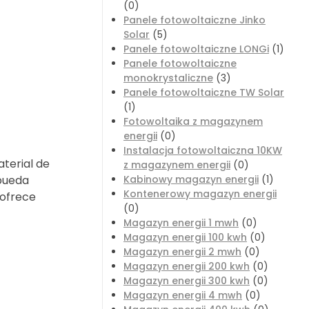
(0)
Panele fotowoltaiczne Jinko
Solar
(5)
Panele fotowoltaiczne LONGi
(1)
Panele fotowoltaiczne
monokrystaliczne
(3)
Panele fotowoltaiczne TW Solar
(1)
Fotowoltaika z magazynem
energii
(0)
Instalacja fotowoltaiczna 10KW
aterial de
z magazynem energii
(0)
 pueda
Kabinowy magazyn energii
(1)
Kontenerowy magazyn energii
 ofrece
(0)
Magazyn energii 1 mwh
(0)
Magazyn energii 100 kwh
(0)
Magazyn energii 2 mwh
(0)
Magazyn energii 200 kwh
(0)
Magazyn energii 300 kwh
(0)
Magazyn energii 4 mwh
(0)