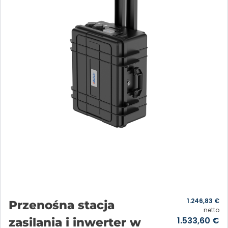
1.246,83
€
Przenośna stacja
netto
1.533,60
€
zasilania i inwerter w