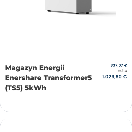
837,07
€
Magazyn Energii
netto
1.029,60
€
Enershare Transformer5
(TS5) 5kWh
Añadir a la cesta