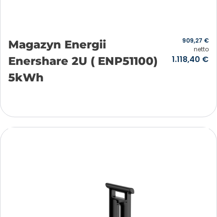
909,27
€
Magazyn Energii
netto
1.118,40
€
Enershare 2U ( ENP51100)
5kWh
Añadir a la cesta