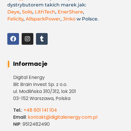
dystrybutorem takich marek jak:
Deye
,
Solis
,
LithTech
,
EnerShare
,
Felicity
,
AllsparkPower
,
Jinko
w Polsce.
Informacje
Digital Energy
Bit Brain Invest Sp. z o.o.
ul. Modlińska 310/312, lok 201
03-152 Warszawa, Polska
Tel.
:
+48 601 141 104
Email
:
kontakt@digitalenergy.com.pl
NIP
: 9512482490