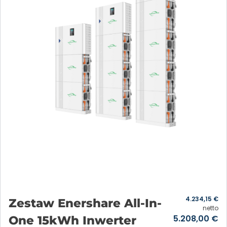
4.234,15
€
Zestaw Enershare All-In-
netto
5.208,00
€
One 15kWh Inwerter