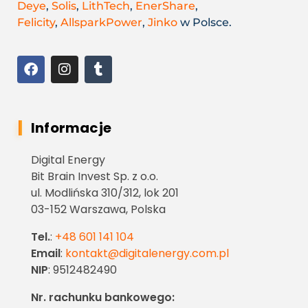
Deye
,
Solis
,
LithTech
,
EnerShare
,
Felicity
,
AllsparkPower
,
Jinko
w Polsce.
Informacje
Digital Energy
Bit Brain Invest Sp. z o.o.
ul. Modlińska 310/312, lok 201
03-152 Warszawa, Polska
Tel.
:
+48 601 141 104
Email
:
kontakt@digitalenergy.com.pl
NIP
: 9512482490
Nr. rachunku bankowego: