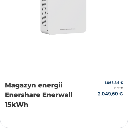
1.666,34
€
Magazyn energii
netto
2.049,60
€
Enershare Enerwall
15kWh
Añadir a la cesta