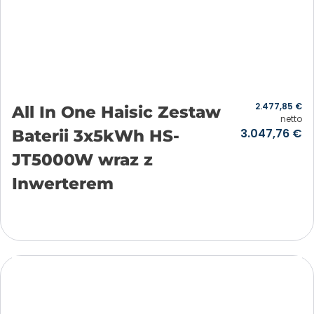
2.477,85
€
All In One Haisic Zestaw
netto
3.047,76
€
Baterii 3x5kWh HS-
JT5000W wraz z
Inwerterem
Añadir a la cesta