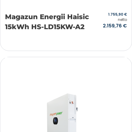
1.755,90
€
Magazun Energii Haisic
netto
2.159,76
€
15kWh HS-LD15KW-A2
Añadir a la cesta