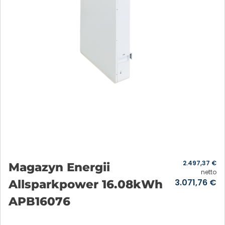
2.497,37
€
Magazyn Energii
netto
3.071,76
€
Allsparkpower 16.08kWh
APB16076
Añadir a la cesta