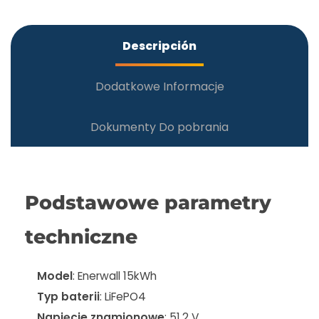
Descripción
Dodatkowe Informacje
Dokumenty Do pobrania
Podstawowe parametry
techniczne
Model
: Enerwall 15kWh
Typ baterii
: LiFePO4
Napięcie znamionowe
: 51.2 V