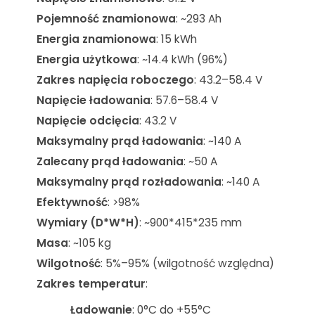
Pojemność znamionowa
: ~293 Ah
Energia znamionowa
: 15 kWh
Energia użytkowa
: ~14.4 kWh (96%)
Zakres napięcia roboczego
: 43.2–58.4 V
Napięcie ładowania
: 57.6–58.4 V
Napięcie odcięcia
: 43.2 V
Maksymalny prąd ładowania
: ~140 A
Zalecany prąd ładowania
: ~50 A
Maksymalny prąd rozładowania
: ~140 A
Efektywność
: >98%
Wymiary (D*W*H)
: ~900*415*235 mm
Masa
: ~105 kg
Wilgotność
: 5%–95% (wilgotność względna)
Zakres temperatur
:
Ładowanie
: 0°C do +55°C