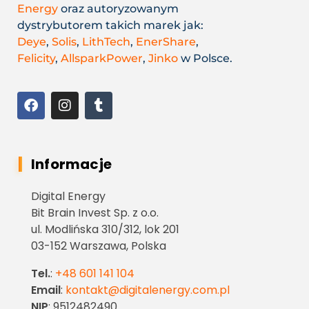
Energy
oraz autoryzowanym
dystrybutorem takich marek jak:
Deye
,
Solis
,
LithTech
,
EnerShare
,
Felicity
,
AllsparkPower
,
Jinko
w Polsce.
Informacje
Digital Energy
Bit Brain Invest Sp. z o.o.
ul. Modlińska 310/312, lok 201
03-152 Warszawa, Polska
Tel.
:
+48 601 141 104
Email
:
kontakt@digitalenergy.com.pl
NIP
: 9512482490