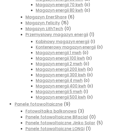
Magazyn energii 70 kwh
(0)
Magazyn energii 80 kwh
(0)
Magazyn EnerShare
(6)
Magazyn Felicity
(15)
Magazyn LithTech
(0)
Przemysłowy magazyn energii
(1)
Kabinowy magazyn energii
(1)
Kontenerowy magazyn energii
(0)
Magazyn energii 1 mwh
(0)
Magazyn energii 100 kwh
(0)
Magazyn energii 2 mwh
(0)
Magazyn energii 200 kwh
(0)
Magazyn energii 300 kwh
(0)
Magazyn energii 4 mwh
(0)
Magazyn energii 400 kwh
(0)
Magazyn energii 5 mwh
(1)
Magazyn energii 500 kwh
(0)
Panele fotowoltaiczne
(9)
Fotowoltaika balkonowa
(3)
Panele fotowoltaiczne Bifacial
(0)
Panele fotowoltaiczne Jinko Solar
(5)
Panele fotowoltaiczne LONGi
(1)