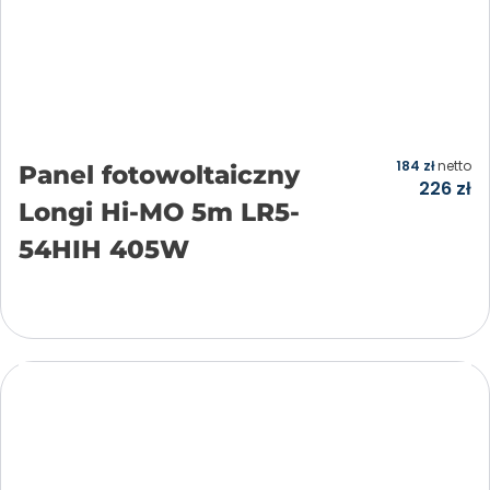
184
zł
netto
Panel fotowoltaiczny
226
zł
Longi Hi-MO 5m LR5-
54HIH 405W
Dodaj do koszyka