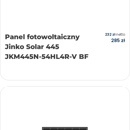
232
zł
netto
Panel fotowoltaiczny
285
zł
Jinko Solar 445
JKM445N-54HL4R-V BF
Dodaj do koszyka