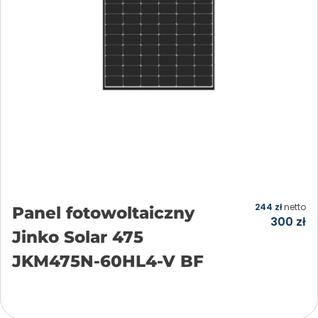
244
zł
netto
Panel fotowoltaiczny
300
zł
Jinko Solar 475
JKM475N-60HL4-V BF
Dodaj do koszyka