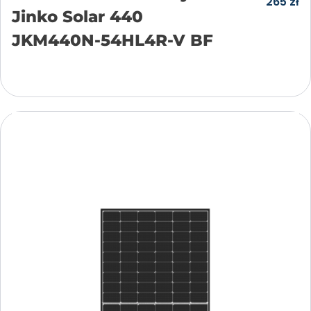
265
zł
Jinko Solar 440
JKM440N-54HL4R-V BF
Dodaj do koszyka