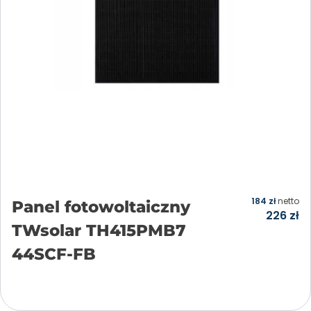
184
zł
netto
Panel fotowoltaiczny
226
zł
TWsolar TH415PMB7
44SCF-FB
Dodaj do koszyka