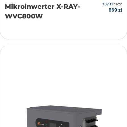
707
zł
netto
Mikroinwerter X-RAY-
869
zł
WVC800W
Dodaj do koszyka