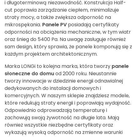
i długoterminową niezawodność. Konstrukcja Half-
cut poprawia zarządzanie ciepłem, minimalizuje
straty mocy, a także zwiększa odporność na
mikrospękania.
Panele PV
posiadają certyfikaty
odporności na obciążenia mechaniczne, w tym wiatr
oraz śnieg do 5400 Pa. Na uwagę zasługuje również
sam design, który sprawia, że panele komponują się z
każdym projektem architektonicznym.
Marka LONGi to kolejna marka, która tworzy
panele
słoneczne do domu
od 2000 roku. Nieustannie
tworzy innowacje w dziedzinie energii odnawialnej
dedykowanych do instalacji domowych i
komercyjnych. W naszym sklepie znajdziesz modele,
które redukują straty energii i poprawiają wydajność.
Odpowiednio odprowadzają temperaturę i
zachowują swoją żywotność na długie lata. Mają
również wszystkie niezbędne certyfikaty oraz
wykazują wysoką odporność na zmienne warunki