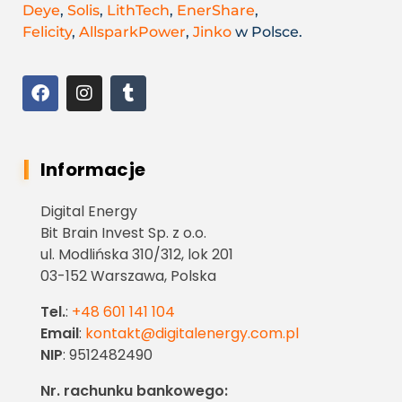
Deye
,
Solis
,
LithTech
,
EnerShare
,
Felicity
,
AllsparkPower
,
Jinko
w Polsce.
Informacje
Digital Energy
Bit Brain Invest Sp. z o.o.
ul. Modlińska 310/312, lok 201
03-152 Warszawa, Polska
Tel.
:
+48 601 141 104
Email
:
kontakt@digitalenergy.com.pl
NIP
: 9512482490
Nr. rachunku bankowego: