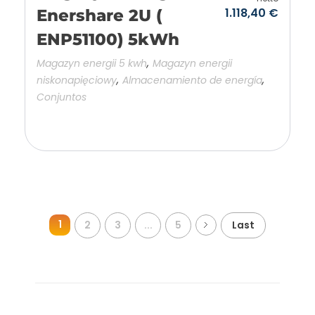
1.118,40
€
Enershare 2U (
ENP51100) 5kWh
,
Magazyn energii 5 kwh
Magazyn energii
,
,
niskonapięciowy
Almacenamiento de energía
Conjuntos
Añadir a la cesta
1
2
3
...
5
Last