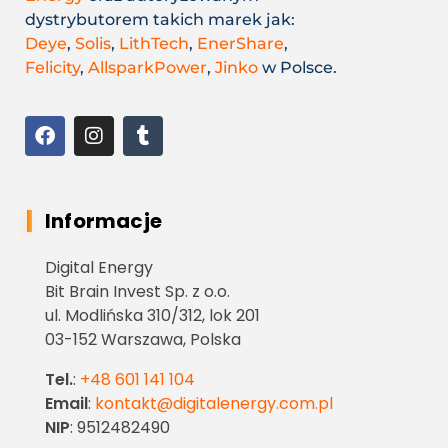
dystrybutorem takich marek jak:
Deye
,
Solis
,
LithTech
,
EnerShare
,
Felicity
,
AllsparkPower
,
Jinko
w Polsce.
Informacje
Digital Energy
Bit Brain Invest Sp. z o.o.
ul. Modlińska 310/312, lok 201
03-152 Warszawa, Polska
Tel.
:
+48 601 141 104
Email
:
kontakt@digitalenergy.com.pl
NIP
: 9512482490