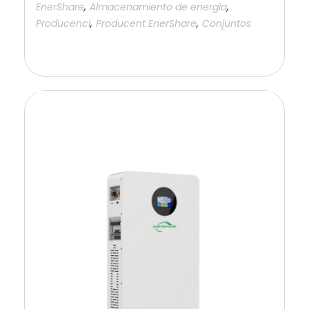
,
,
EnerShare
Almacenamiento de energía
,
,
Producenci
Producent EnerShare
Conjuntos
Añadir a la cesta