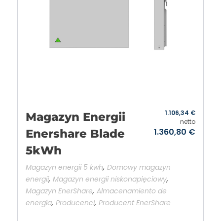
1.106,34
€
Magazyn Energii
netto
1.360,80
€
Enershare Blade
5kWh
,
Magazyn energii 5 kwh
Domowy magazyn
,
,
energii
Magazyn energii niskonapięciowy
,
Magazyn EnerShare
Almacenamiento de
,
,
energía
Producenci
Producent EnerShare