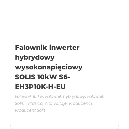
Falownik inwerter
hybrydowy
wysokonapięciowy
SOLIS 10kW S6-
EH3P10K-H-EU
,
,
Falownik 10 kw
Falownik hybrydowy
Falownik
,
,
,
,
Solis
Trifásico
Alto voltaje
Producenci
Producent Solis
Añadir a la cesta