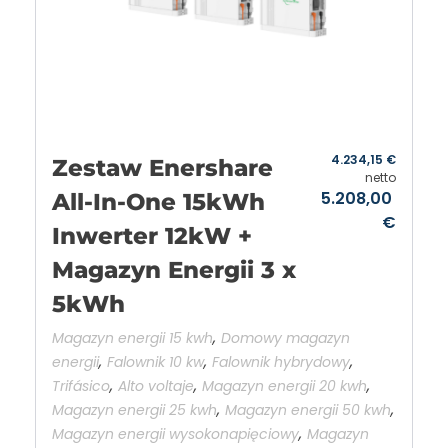
4.234,15
€
Zestaw Enershare
netto
5.208,00
All-In-One 15kWh
€
Inwerter 12kW +
Magazyn Energii 3 x
5kWh
,
Magazyn energii 15 kwh
Domowy magazyn
,
,
,
energii
Falownik 10 kw
Falownik hybrydowy
,
,
,
Trifásico
Alto voltaje
Magazyn energii 20 kwh
,
,
Magazyn energii 25 kwh
Magazyn energii 50 kwh
,
Magazyn energii wysokonapięciowy
Magazyn