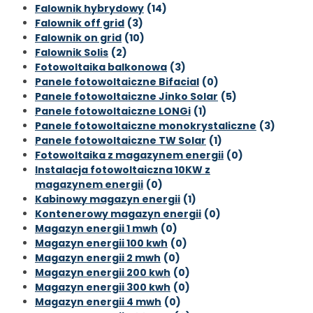
Falownik hybrydowy
(14)
Falownik off grid
(3)
Falownik on grid
(10)
Falownik Solis
(2)
Fotowoltaika balkonowa
(3)
Panele fotowoltaiczne Bifacial
(0)
Panele fotowoltaiczne Jinko Solar
(5)
Panele fotowoltaiczne LONGi
(1)
Panele fotowoltaiczne monokrystaliczne
(3)
Panele fotowoltaiczne TW Solar
(1)
Fotowoltaika z magazynem energii
(0)
Instalacja fotowoltaiczna 10KW z
magazynem energii
(0)
Kabinowy magazyn energii
(1)
Kontenerowy magazyn energii
(0)
Magazyn energii 1 mwh
(0)
Magazyn energii 100 kwh
(0)
Magazyn energii 2 mwh
(0)
Magazyn energii 200 kwh
(0)
Magazyn energii 300 kwh
(0)
Magazyn energii 4 mwh
(0)