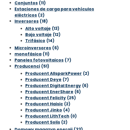
Conjuntos
(11)
Estaciones de carga para vehículos
eléctricos
(2)
Inversores
(18)
Alto voltaje
(13)
Bajo voltaje
(12)
Trifásico
(14)
Microinversores
(6)
monofásica
(11)
Paneles fotovoltaicos
(7)
Producenci
(51)
Producent AllsparkPower
(2)
Producent Deye
(7)
Producent Digital Energy
(6)
Producent EnerShare
(6)
Producent Felicity
(25)
Producent Haisic
(2)
Producent Jinko
(4)
Producent LithTech
(0)
Producent Solis
(2)
Domowy magazyn energii
(33)