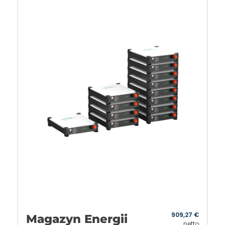
909,27
€
Magazyn Energii
netto