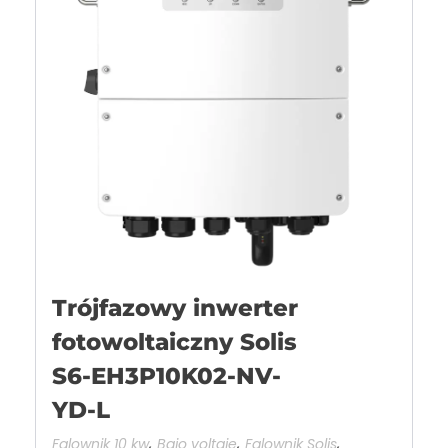
Trójfazowy inwerter
fotowoltaiczny Solis
S6-EH3P10K02-NV-
YD-L
,
,
,
Falownik 10 kw
Bajo voltaje
Falownik Solis