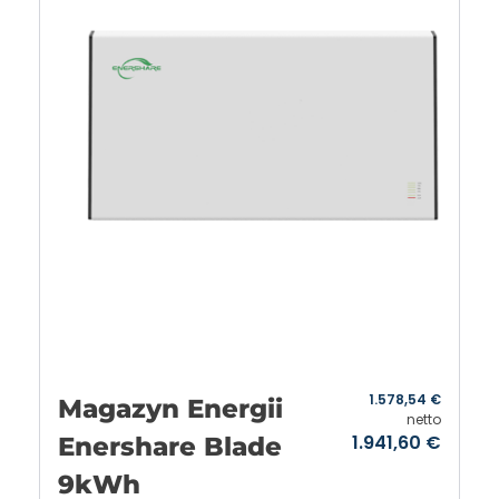
1.578,54
€
Magazyn Energii
netto
1.941,60
€
Enershare Blade
9kWh