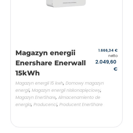
1.666,34
€
Magazyn energii
netto
2.049,60
Enershare Enerwall
€
15kWh
,
Magazyn energii 15 kwh
Domowy magazyn
,
,
energii
Magazyn energii niskonapięciowy
,
Magazyn EnerShare
Almacenamiento de
,
,
energía
Producenci
Producent EnerShare
Añadir a la cesta