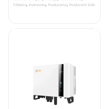
,
,
,
Trifásico
Inversores
Producenci
Producent Solis
Añadir a la cesta