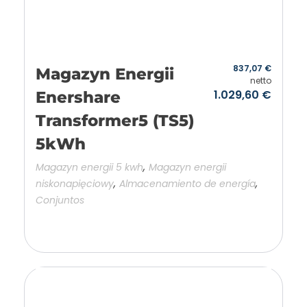
837,07
€
Magazyn Energii
netto
1.029,60
€
Enershare
Transformer5 (TS5)
5kWh
,
Magazyn energii 5 kwh
Magazyn energii
,
,
niskonapięciowy
Almacenamiento de energía
Conjuntos
Añadir a la cesta