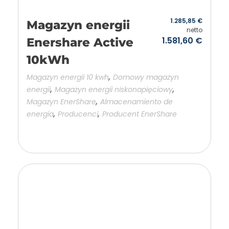
1.285,85
€
Magazyn energii
netto
1.581,60
€
Enershare Active
10kWh
,
Magazyn energii 10 kwh
Domowy magazyn
,
,
energii
Magazyn energii niskonapięciowy
,
Magazyn EnerShare
Almacenamiento de
,
,
energía
Producenci
Producent EnerShare
Añadir a la cesta