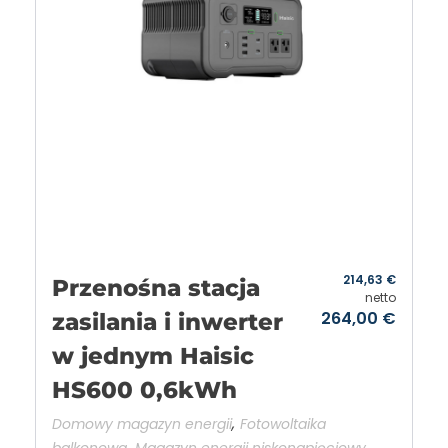
214,63
€
Przenośna stacja
netto
264,00
€
zasilania i inwerter
w jednym Haisic
HS600 0,6kWh
,
Domowy magazyn energii
Fotowoltaika
,
,
balkonowa
Magazyn energii niskonapięciowy