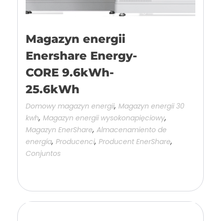
Magazyn energii
Enershare Energy-
CORE 9.6kWh-
25.6kWh
,
Domowy magazyn energii
Magazyn energii 30
,
,
kwh
Magazyn energii wysokonapięciowy
,
Magazyn EnerShare
Almacenamiento de
,
,
,
energía
Producenci
Producent EnerShare
Conjuntos
Añadir a la cesta