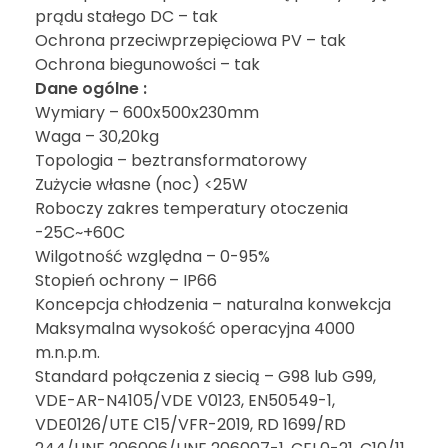
prądu stałego DC – tak
Ochrona przeciwprzepięciowa PV – tak
Ochrona biegunowości – tak
Dane ogólne :
Wymiary – 600x500x230mm
Waga – 30,20kg
Topologia – beztransformatorowy
Zużycie własne (noc) <25W
Roboczy zakres temperatury otoczenia
-25C~+60C
Wilgotność względna – 0-95%
Stopień ochrony – IP66
Koncepcja chłodzenia – naturalna konwekcja
Maksymalna wysokość operacyjna 4000
m.n.p.m.
Standard połączenia z siecią – G98 lub G99,
VDE-AR-N4105/VDE V0123, EN50549-1,
VDE0126/UTE C15/VFR-2019, RD 1699/RD