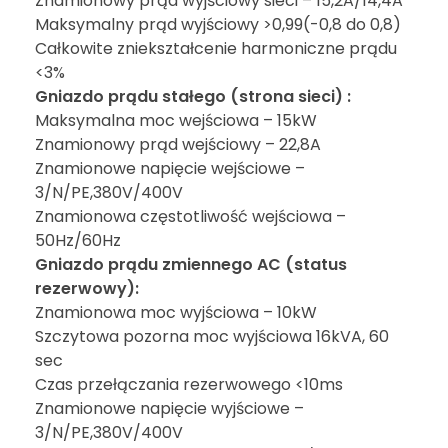
Znamionowy prąd wyjściowy sieci – 15,2A/14,4A
Maksymalny prąd wyjściowy >0,99(-0,8 do 0,8)
Całkowite zniekształcenie harmoniczne prądu
<3%
Gniazdo prądu stałego (strona sieci) :
Maksymalna moc wejściowa – 15kW
Znamionowy prąd wejściowy – 22,8A
Znamionowe napięcie wejściowe –
3/N/PE,380V/400V
Znamionowa częstotliwość wejściowa –
50Hz/60Hz
Gniazdo prądu zmiennego AC (status
rezerwowy):
Znamionowa moc wyjściowa – 10kW
Szczytowa pozorna moc wyjściowa 16kVA, 60
sec
Czas przełączania rezerwowego <10ms
Znamionowe napięcie wyjściowe –
3/N/PE,380V/400V