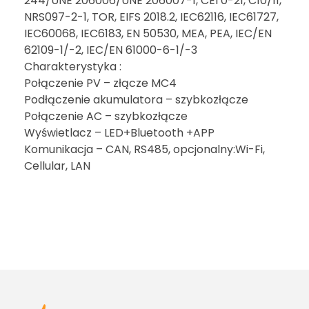
244/UNE 206006/UNE 206007-1, CEI 0-21, C10/11,
NRS097-2-1, TOR, EIFS 2018.2, IEC62116, IEC61727,
IEC60068, IEC6183, EN 50530, MEA, PEA, IEC/EN
62109-1/-2, IEC/EN 61000-6-1/-3
Charakterystyka :
Połączenie PV – złącze MC4
Podłączenie akumulatora – szybkozłącze
Połączenie AC – szybkozłącze
Wyświetlacz – LED+Bluetooth +APP
Komunikacja – CAN, RS485, opcjonalny:Wi-Fi,
Cellular, LAN