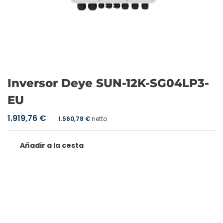
Inversor Deye SUN-12K-SG04LP3-
EU
1.919,76
€
1.560,78
€
netto
Añadir a la cesta