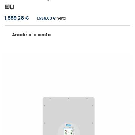
EU
1.889,28
€
1.536,00
€
netto
Añadir a la cesta