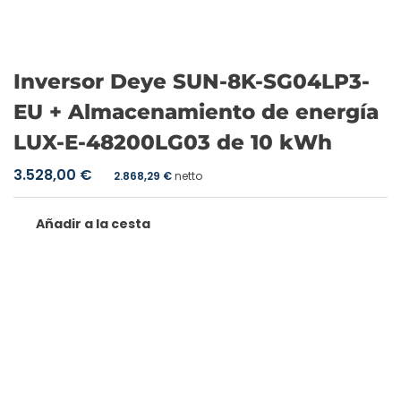
Inversor Deye SUN-8K-SG04LP3-
EU + Almacenamiento de energía
LUX-E-48200LG03 de 10 kWh
3.528,00
€
2.868,29
€
netto
Añadir a la cesta