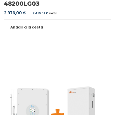
48200LG03
2.976,00
€
2.419,51
€
netto
Añadir a la cesta