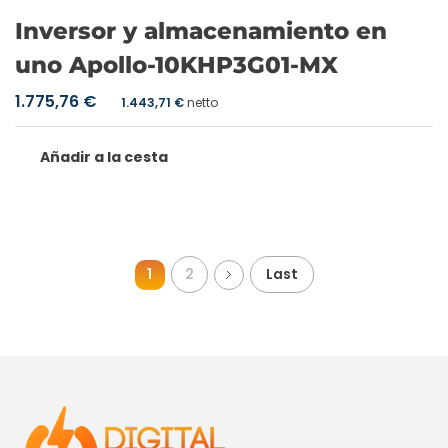
Inversor y almacenamiento en
uno Apollo-10KHP3G01-MX
1.775,76
€
1.443,71
€
netto
Añadir a la cesta
1
2
Last