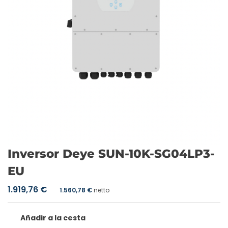
Inversor Deye SUN-10K-SG04LP3-
EU
1.919,76
€
1.560,78
€
netto
Añadir a la cesta