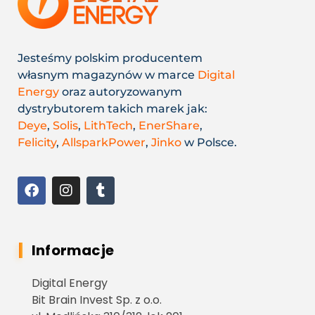
Jesteśmy polskim producentem
własnym magazynów w marce
Digital
Energy
oraz autoryzowanym
dystrybutorem takich marek jak:
Deye
,
Solis
,
LithTech
,
EnerShare
,
Felicity
,
AllsparkPower
,
Jinko
w Polsce.
Informacje
Digital Energy
Bit Brain Invest Sp. z o.o.