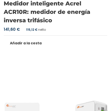
Medidor inteligente Acrel
ACR10R: medidor de energía
inversa trifásico
141,60
€
115,12
€
netto
Añadir a la cesta