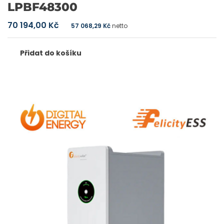
LPBF48300
70 194,00
Kč
57 068,29
Kč
netto
Přidat do košíku