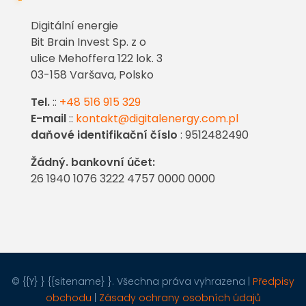
Digitální energie
Bit Brain Invest Sp. z o
ulice Mehoffera 122 lok. 3
03-158 Varšava, Polsko
Tel.
::
+48 516 915 329
E-mail
::
kontakt@digitalenergy.com.pl
daňové identifikační číslo
: 9512482490
Žádný. bankovní účet:
26 1940 1076 3222 4757 0000 0000
© {{Y} } {{sitename} }. Všechna práva vyhrazena |
Předpisy
obchodu
|
Zásady ochrany osobních údajů