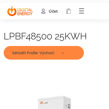
Účet
LPBF48500 25KWH
Seřadit Podle:
Výchozí