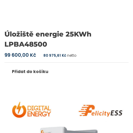
Úložiště energie 25KWh
LPBA48500
99 600,00
Kč
80 975,61
Kč
netto
Přidat do košíku