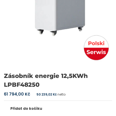
Zásobník energie 12,5KWh
LPBF48250
61 794,00
Kč
50 239,02
Kč
netto
Přidat do košíku