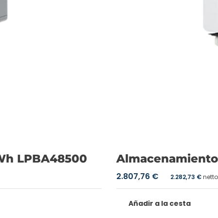
KWh LPBA48500
Almacenamiento
2.807,76
€
2.282,73
€
netto
Añadir a la cesta