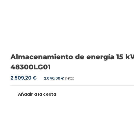
Almacenamiento de energía 15 k
48300LG01
2.509,20
€
2.040,00
€
netto
Añadir a la cesta