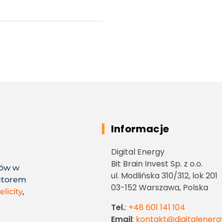
Informacje
Digital Energy
Bit Brain Invest Sp. z o.o.
nów w
ul. Modlińska 310/312, lok 201
utorem
03-152 Warszawa, Polska
elicity
,
Tel.
:
+48 601 141 104
Email
:
kontakt@digitalenerg