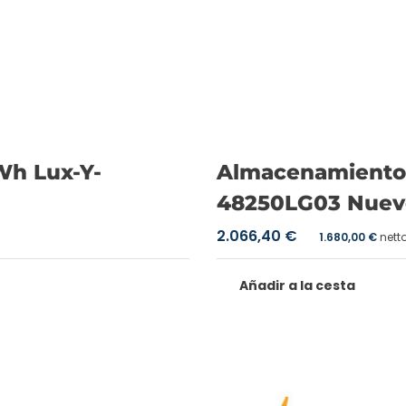
Wh Lux-Y-
Almacenamiento 
48250LG03 Nuev
2.066,40
€
1.680,00
€
nett
Añadir a la cesta