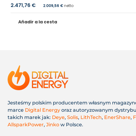
2.471,76
€
2.009,56
€
netto
Añadir a la cesta
Jesteśmy polskim producentem własnym magazy
marce
Digital Energy
oraz autoryzowanym dystryb
takich marek jak:
Deye
,
Solis
,
LithTech
,
EnerShare
,
F
AllsparkPower
,
Jinko
w Polsce.