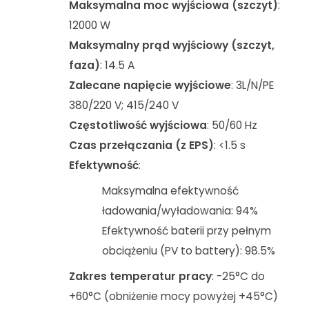
Maksymalna moc wyjściowa (szczyt)
:
12000 W
Maksymalny prąd wyjściowy (szczyt,
faza)
: 14.5 A
Zalecane napięcie wyjściowe
: 3L/N/PE
380/220 V; 415/240 V
Częstotliwość wyjściowa
: 50/60 Hz
Czas przełączania (z EPS)
: <1.5 s
Efektywność
:
Maksymalna efektywność
ładowania/wyładowania: 94%
Efektywność baterii przy pełnym
obciążeniu (PV to battery): 98.5%
Zakres temperatur pracy
: -25°C do
+60°C (obniżenie mocy powyżej +45°C)