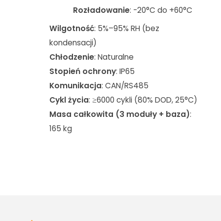
Rozładowanie
: -20°C do +60°C
Wilgotność
: 5%–95% RH (bez
kondensacji)
Chłodzenie
: Naturalne
Stopień ochrony
: IP65
Komunikacja
: CAN/RS485
Cykl życia
: ≥6000 cykli (80% DOD, 25°C)
Masa całkowita (3 moduły + baza)
:
165 kg