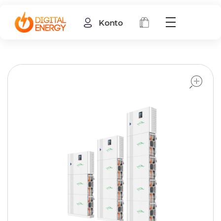
Konto
o