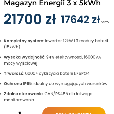
Magazyn Energii 3 x 5kWh
21700
zł
17642
zł
netto
Kompletny system
: inwerter 12kW i 3 moduły baterii
(15kWh)
Wysoka wydajność
: 94% efektywności, 16000VA
mocy wyjściowej
Trwałość
: 6000+ cykli życia baterii LiFePO4
Ochrona IP65
: idealny do wymagających warunków
Zdalne sterowanie
: CAN/RS485 dla łatwego
monitorowania