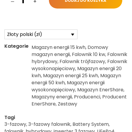
DODAJ DO KOSZYKA
Złoty polski (zł)
Kategorie
Magazyn energii 15 kwh
,
Domowy
magazyn energii
,
Falownik 10 kw
,
Falownik
hybrydowy
,
Falownik trójfazowy
,
Falownik
wysokonapięciowy
,
Magazyn energii 20
kwh
,
Magazyn energii 25 kwh
,
Magazyn
energii 50 kwh
,
Magazyn energii
wysokonapięciowy
,
Magazyn EnerShare
,
Magazyny energii
,
Producenci
,
Producent
EnerShare
,
Zestawy
Tagi
3-fazowy
,
3-fazowy falownik
,
Battery System
,
falownik
,
hybrydowy
,
inwerter 3 fazowy
,
LiFePo4
,