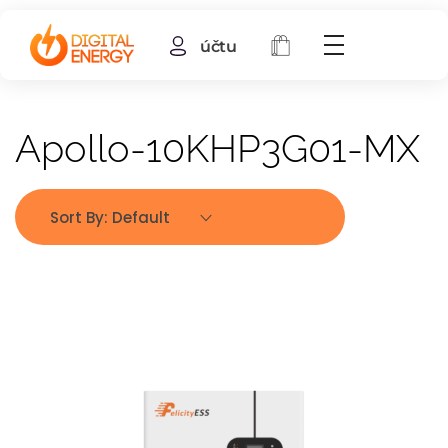
účtu
Apollo-10KHP3G01-MX
Sort By:
Default