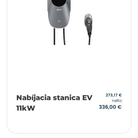
273,17
€
Nabíjacia stanica EV
netto
336,00
€
11kW
Pridať do košíka