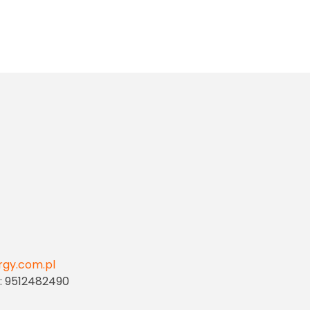
rgy.com.pl
: 9512482490