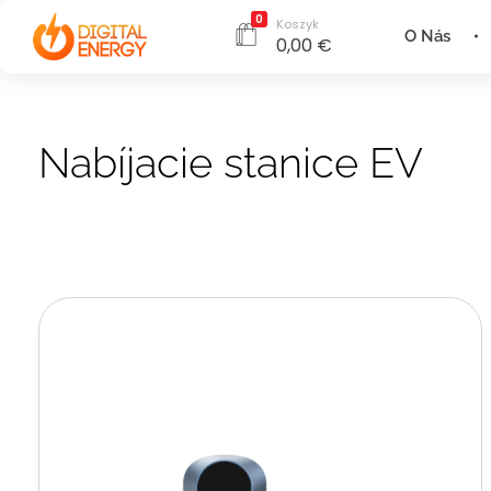
0
Koszyk
O Nás
0,00
€
Nabíjacie stanice EV