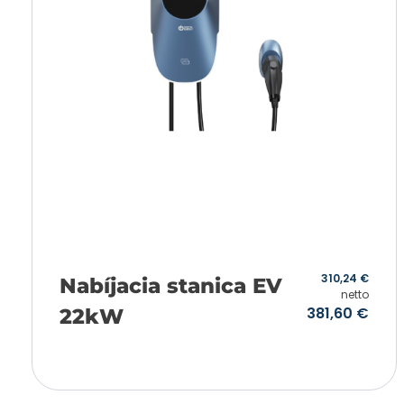
310,24
€
Nabíjacia stanica EV
netto
381,60
€
22kW
Pridať do košíka