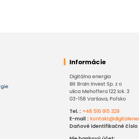
Informácie
Digitálna energia
Bit Brain Invest Sp. z o
rgie
ulica Mehoffera 122 lok. 3
03-158 Varšava, Poľsko
Tel.
::
+48 516 915 329
E-mail
::
kontakt@digitalene
Daňové identifikačné číslo
Nie bankový účet: