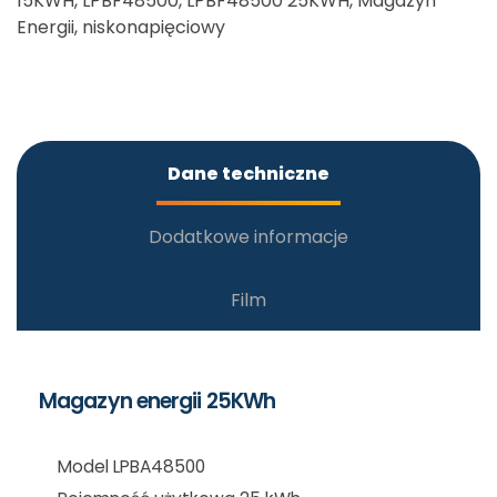
15KWH
,
LPBF48500
,
LPBF48500 25KWH
,
Magazyn
Energii
,
niskonapięciowy
Dane techniczne
Dodatkowe informacje
Film
Magazyn energii 25KWh
Model LPBA48500