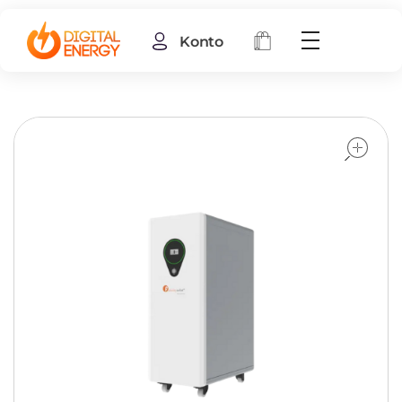
Konto
o