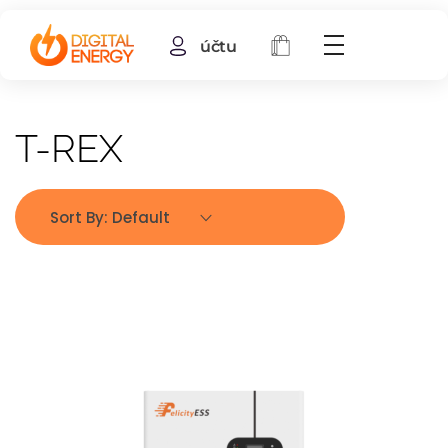
účtu
T-REX
Sort By:
Default