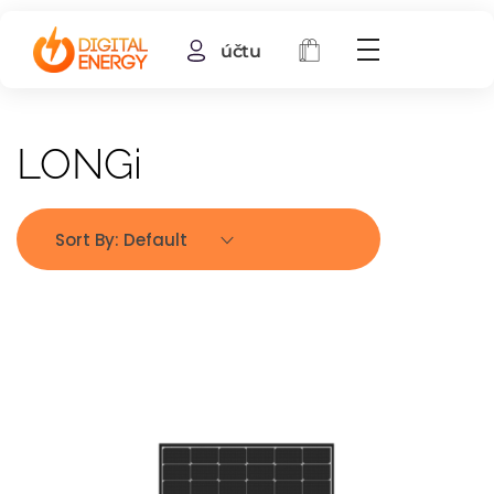
účtu
LONGi
Sort By:
Default