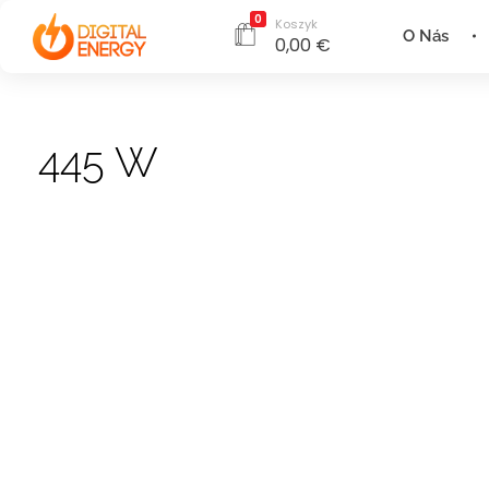
0
Koszyk
O Nás
0,00
€
445 W