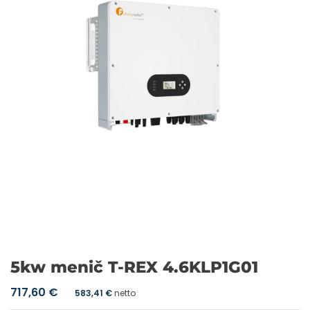
5kw menič T-REX 4.6KLP1G01
717,60
€
583,41
€
netto