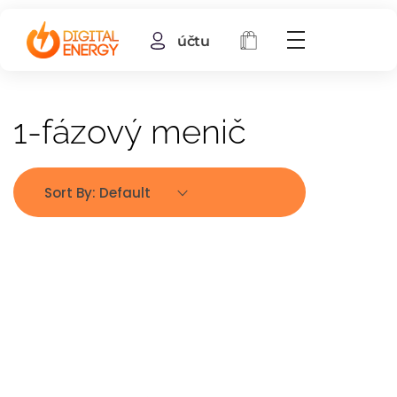
účtu
1-fázový menič
Sort By:
Default