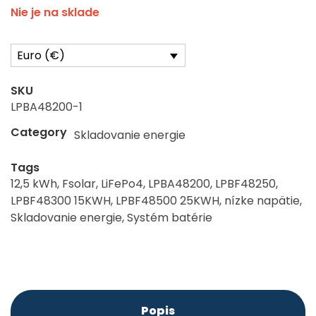
Nie je na sklade
Euro (€)
SKU
LPBA48200-1
Category
Skladovanie energie
Tags
12,5 kWh
,
Fsolar
,
LiFePo4
,
LPBA48200
,
LPBF48250
,
LPBF48300 15KWH
,
LPBF48500 25KWH
,
nízke napätie
,
Skladovanie energie
,
Systém batérie
Popis