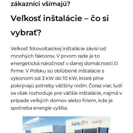
zákazníci všímajú?
Veľkosť inštalácie – čo si
vybrať?
Veľkosť fotovoltaickej inštalácie závisí od
mnohých faktorov. V prvom rade je to
energetická náročnosť v danej domácnosti či
firme. V Poľsku sú obľúbené inštalácie s
výkonom od 3 kW do 10 kW, ktoré plne
pokrývajú potreby väčšiny rodín. Čoraz viac ľudí
sa však rozhoduje pre väčšie inštalácie, najmä v
prípade veľkých domov alebo firiem, kde je
spotreba energie vyššia.