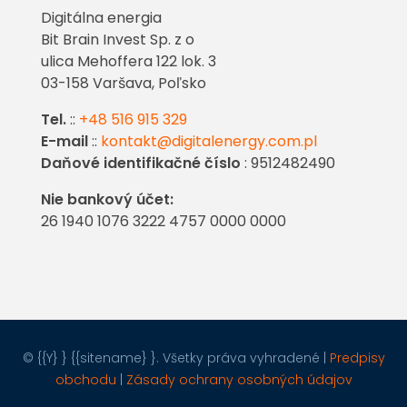
Digitálna energia
Bit Brain Invest Sp. z o
ulica Mehoffera 122 lok. 3
03-158 Varšava, Poľsko
Tel.
::
+48 516 915 329
E-mail
::
kontakt@digitalenergy.com.pl
Daňové identifikačné číslo
: 9512482490
Nie bankový účet:
26 1940 1076 3222 4757 0000 0000
© {{Y} } {{sitename} }. Všetky práva vyhradené |
Predpisy
obchodu
|
Zásady ochrany osobných údajov
Porozmawiaj z nami