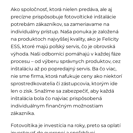
Ako spoločnosť, ktorá nielen predáva, ale aj
precízne prispôsobuje fotovoltické inštalácie
potrebám zákazníkov, sa zameriavame na
individuálny prístup. Naša ponuka je založená
na produktoch najvyššej kvality, ako je Felicity
ESS, ktoré majú poľský servis, čo je obrovská
výhoda. Naši odborníci pomáhajú v každej fáze
procesu – od výberu správnych produktov, cez
inštaláciu až po popredajný servis. Ba čo viac,
nie sme firma, ktorá nafukuje ceny ako niektorí
sprostredkovatelia či zástupcovia, ktorým ide
len o zisk. Snažíme sa zabezpečiť, aby každá
inštalácia bola čo najviac prispôsobená
individuálnym finančným možnostiam
zákazníka.
Fotovoltika je investícia na roky, preto sa oplatí
investovať do overenej a spoľahlivej