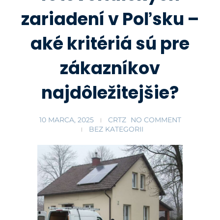
zariadení v Poľsku –
aké kritériá sú pre
zákazníkov
najdôležitejšie?
10 MARCA, 2025
CRTZ
NO COMMENT
BEZ KATEGORII