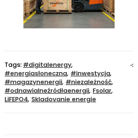
Tags:
#digitalenergy
,
#energiasłoneczna
,
#inwestycja
,
#magazynenergii
,
#niezależność
,
#odnawialneźródłaenergii
,
Fsolar
,
LiFEPO4
,
Skladovanie energie