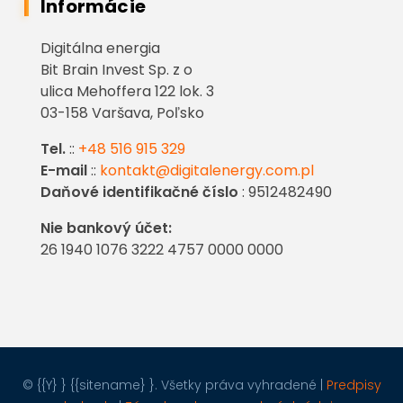
Informácie
Digitálna energia
Bit Brain Invest Sp. z o
ulica Mehoffera 122 lok. 3
03-158 Varšava, Poľsko
Tel.
::
+48 516 915 329
E-mail
::
kontakt@digitalenergy.com.pl
Daňové identifikačné číslo
: 9512482490
Nie bankový účet:
26 1940 1076 3222 4757 0000 0000
© {{Y} } {{sitename} }. Všetky práva vyhradené |
Predpisy