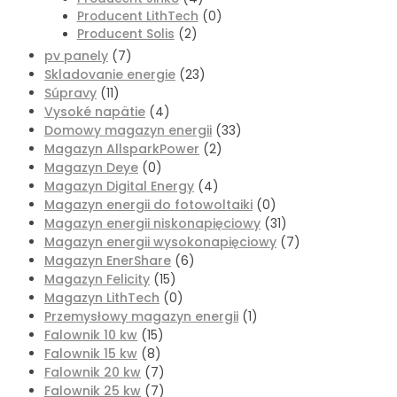
Producent LithTech
(0)
Producent Solis
(2)
pv panely
(7)
Skladovanie energie
(23)
Súpravy
(11)
Vysoké napätie
(4)
Domowy magazyn energii
(33)
Magazyn AllsparkPower
(2)
Magazyn Deye
(0)
Magazyn Digital Energy
(4)
Magazyn energii do fotowoltaiki
(0)
Magazyn energii niskonapięciowy
(31)
Magazyn energii wysokonapięciowy
(7)
Magazyn EnerShare
(6)
Magazyn Felicity
(15)
Magazyn LithTech
(0)
Przemysłowy magazyn energii
(1)
Falownik 10 kw
(15)
Falownik 15 kw
(8)
Falownik 20 kw
(7)
Falownik 25 kw
(7)