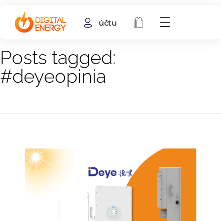
účtu
Home
#deyeopinia
Posts tagged:
#deyeopinia