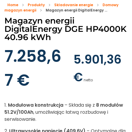
Home
Produkty
Skladovanie energie
Domowy
magazyn energii
Magazyn energii DigitalEnergy ...
Magazyn energii
DigitalEnergy DGE HP4000K
40.96 kWh
7.258,6
5.901,36
€
7
€
netto
Modułowa konstrukcja
– Składa się z
8 modułów
51.2V/100Ah
, umożliwiając łatwą rozbudowę i
serwisowanie.
Ultrawysokie napięcie (409.6V)
– Optymalne dla