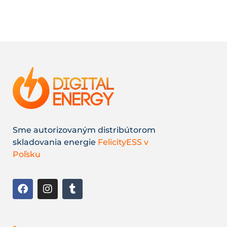
Sme autorizovaným distribútorom
skladovania energie
FelicityESS v
Poľsku