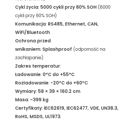
Cykl życia
:
5000 cykli przy 80% SOH
(8000
cykli przy 60% SOH)
Komunikacja
:
RS485, Ethernet, CAN,
WiFi/Bluetooth
Ochrona przed
wnikaniem
:
Splashproof
(odporność na
zachlapanie)
Zakres temperatur
:
Ładowanie
:
0°C do +55°C
Rozładowanie
:
-20°C do +60°C
Wymiary
:
58 × 39 × 160.2 cm
Masa
:
~399 kg
Certyfikaty
:
IEC62619, IEC62477, VDE, UN38.3,
RoHS, MSDS, UL1973
.