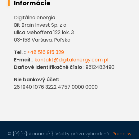
Informácie
Digitálna energia
Bit Brain Invest Sp. z o
ulica Mehoffera 122 lok. 3
03-158 Varšava, Poľsko
Tel.
::
+48 516 915 329
E-mail
::
kontakt@digitalenergy.com.pl
Daňové identifikačné číslo
: 9512482490
Nie bankový účet:
26 1940 1076 3222 4757 0000 0000
© {{Y} } {{sitename} }. Všetky práva vyhradené |
Predpisy