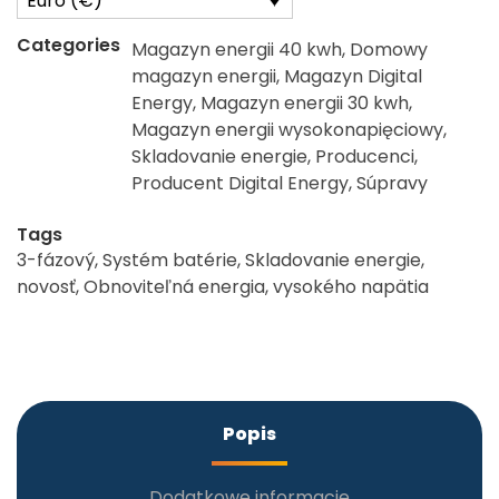
Euro (€)
Categories
Magazyn energii 40 kwh
,
Domowy
magazyn energii
,
Magazyn Digital
Energy
,
Magazyn energii 30 kwh
,
Magazyn energii wysokonapięciowy
,
Skladovanie energie
,
Producenci
,
Producent Digital Energy
,
Súpravy
Tags
3-fázový
,
Systém batérie
,
Skladovanie energie
,
novosť
,
Obnoviteľná energia
,
vysokého napätia
Popis
Dodatkowe informacje