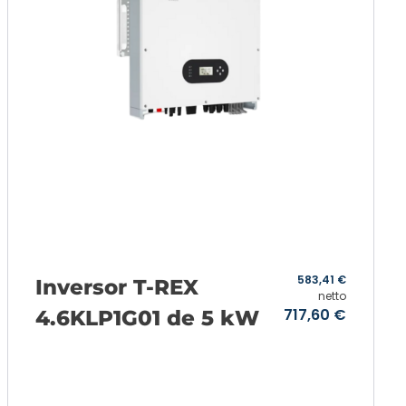
583,41
€
Inversor T-REX
netto
717,60
€
4.6KLP1G01 de 5 kW
Añadir a la cesta