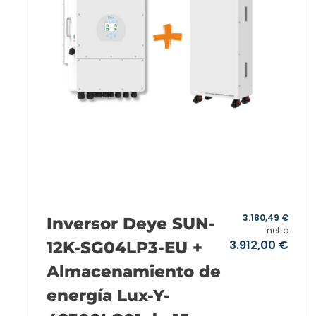
3.180,49
€
Inversor Deye SUN-
netto
3.912,00
€
12K-SG04LP3-EU +
Almacenamiento de
energía Lux-Y-