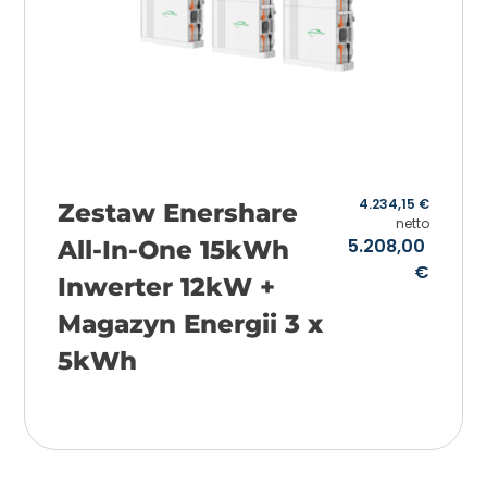
4.234,15
€
Zestaw Enershare
netto
5.208,00
All-In-One 15kWh
€
Inwerter 12kW +
Magazyn Energii 3 x
5kWh
Añadir a la cesta