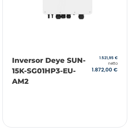
1.521,95
€
Inversor Deye SUN-
netto
1.872,00
€
15K-SG01HP3-EU-
AM2
Añadir a la cesta