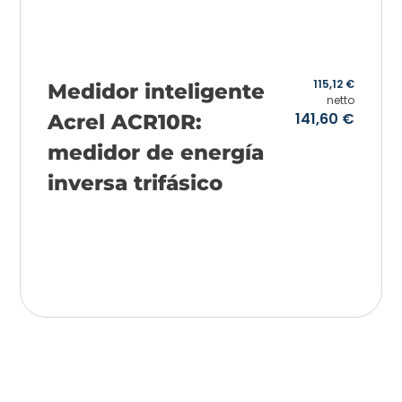
115,12
€
Medidor inteligente
netto
141,60
€
Acrel ACR10R:
medidor de energía
inversa trifásico
Añadir a la cesta