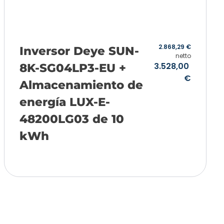
2.868,29
€
Inversor Deye SUN-
netto
3.528,00
8K-SG04LP3-EU +
€
Almacenamiento de
energía LUX-E-
48200LG03 de 10
kWh
Añadir a la cesta