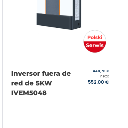
448,78
€
Inversor fuera de
netto
552,00
€
red de 5KW
IVEM5048
Añadir a la cesta