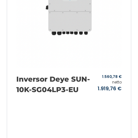
1.560,78
€
Inversor Deye SUN-
netto
1.919,76
€
10K-SG04LP3-EU
Añadir a la cesta