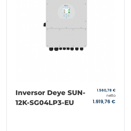
1.560,78
€
Inversor Deye SUN-
netto
1.919,76
€
12K-SG04LP3-EU
Añadir a la cesta