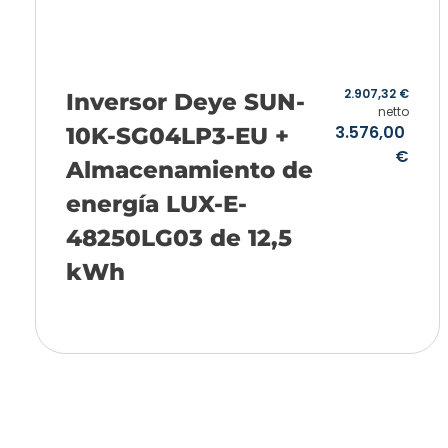
2.907,32
€
Inversor Deye SUN-
netto
3.576,00
10K-SG04LP3-EU +
€
Almacenamiento de
energía LUX-E-
48250LG03 de 12,5
kWh
Añadir a la cesta