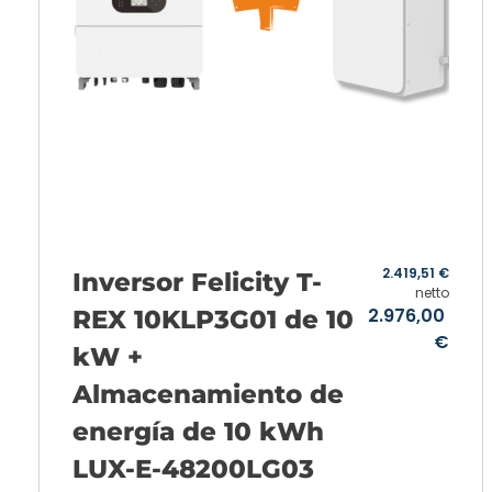
2.419,51
€
Inversor Felicity T-
netto
2.976,00
REX 10KLP3G01 de 10
€
kW +
Almacenamiento de
energía de 10 kWh
LUX-E-48200LG03