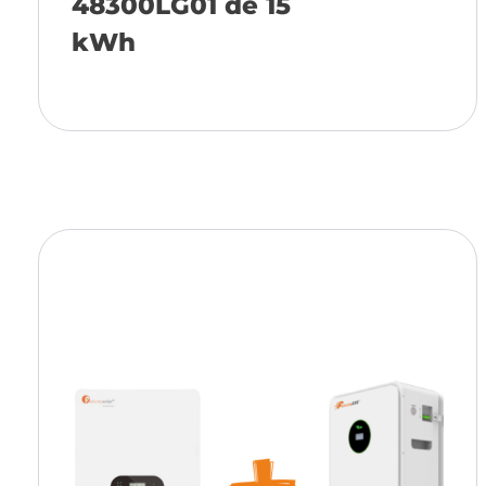
48300LG01 de 15
kWh
Añadir a la cesta