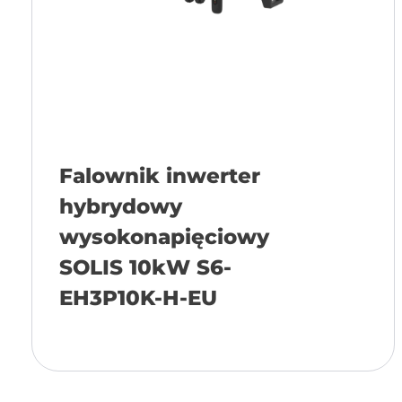
Falownik inwerter
hybrydowy
wysokonapięciowy
SOLIS 10kW S6-
EH3P10K-H-EU
Añadir a la cesta