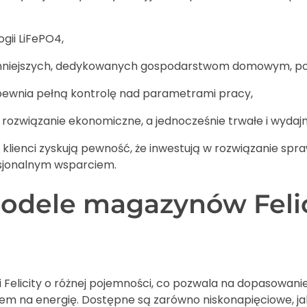
ogii LiFePO4,
niejszych, dedykowanych gospodarstwom domowym, po r
wnia pełną kontrolę nad parametrami pracy,
o rozwiązanie ekonomiczne, a jednocześnie trwałe i wydajn
y, klienci zyskują pewność, że inwestują w rozwiązanie 
esjonalnym wsparciem.
dele magazynów Felicit
i Felicity o różnej pojemności, co pozwala na dopasowan
iem na energię. Dostępne są zarówno niskonapięciowe, ja