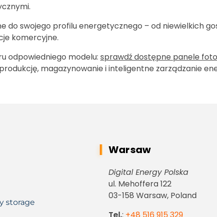
ycznymi.
ane do swojego profilu energetycznego – od niewielkich
acje komercyjne.
oru odpowiedniego modelu:
sprawdź dostępne panele foto
rodukcję, magazynowanie i inteligentne zarządzanie ene
Warsaw
Digital Energy Polska
ul. Mehoffera 122
03-158 Warsaw, Poland
y storage
Tel.
:
+48 516 915 329