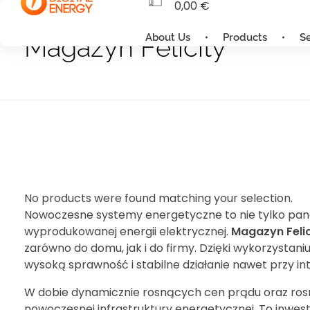
0,00
€
About Us
Products
S
Magazyn Felicity
No products were found matching your selection.
Nowoczesne systemy energetyczne to nie tylko panel
wyprodukowanej energii elektrycznej.
Magazyn Felic
zarówno do domu, jak i do firmy. Dzięki wykorzystan
wysoką sprawność i stabilne działanie nawet przy in
W dobie dynamicznie rosnących cen prądu oraz rosn
nowoczesnej infrastruktury energetycznej. To inwest