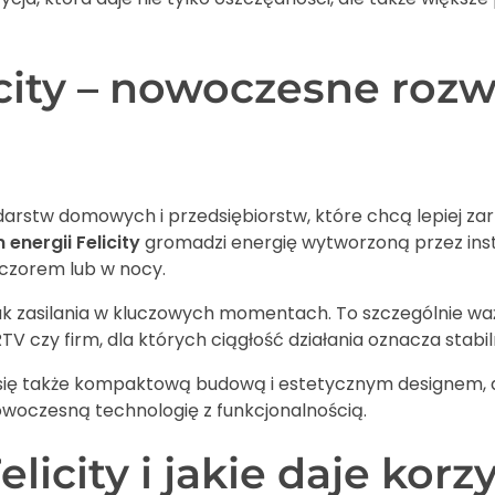
city – nowoczesne rozw
podarstw domowych i przedsiębiorstw, które chcą lepiej 
energii Felicity
gromadzi energię wytworzoną przez insta
czorem lub w nocy.
ak zasilania w kluczowych momentach. To szczególnie wa
 czy firm, dla których ciągłość działania oznacza stabi
się także kompaktową budową i estetycznym designem, d
owoczesną technologię z funkcjonalnością.
licity i jakie daje kor