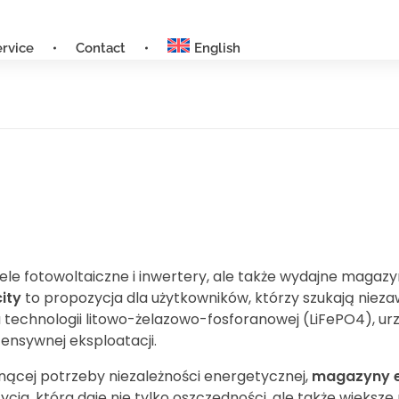
ervice
Contact
English
e fotowoltaiczne i inwertery, ale także wydajne magazyn
ity
to propozycja dla użytkowników, którzy szukają niez
iu technologii litowo-żelazowo-fosforanowej (LiFePO4), ur
tensywnej eksploatacji.
ącej potrzeby niezależności energetycznej,
magazyny en
ycja, która daje nie tylko oszczędności, ale także więk