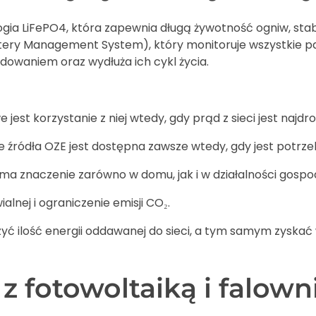
ogia LiFePO4, która zapewnia długą żywotność ogniw, sta
ry Management System), który monitoruje wszystkie pa
owaniem oraz wydłuża ich cykl życia.
est korzystanie z niej wtedy, gdy prąd z sieci jest najdro
źródła OZE jest dostępna zawsze wtedy, gdy jest potrze
ma znaczenie zarówno w domu, jak i w działalności gospo
lnej i ograniczenie emisji CO₂.
ć ilość energii oddawanej do sieci, a tym samym zyskać
u z fotowoltaiką i fal