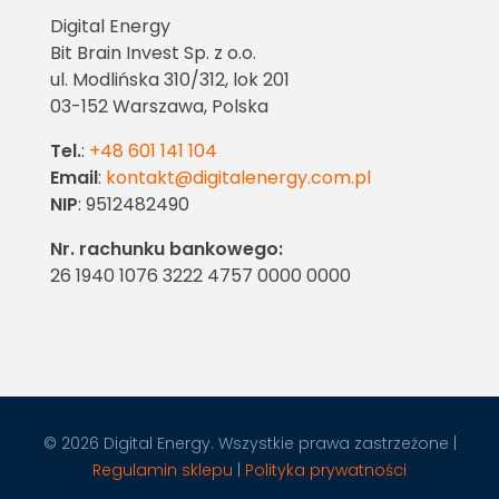
Digital Energy
Bit Brain Invest Sp. z o.o.
ul. Modlińska 310/312, lok 201
03-152 Warszawa, Polska
Tel.
:
+48 601 141 104
Email
:
kontakt@digitalenergy.com.pl
NIP
: 9512482490
Nr. rachunku bankowego:
26 1940 1076 3222 4757 0000 0000
© 2026 Digital Energy. Wszystkie prawa zastrzeżone |
Regulamin sklepu
|
Polityka prywatności