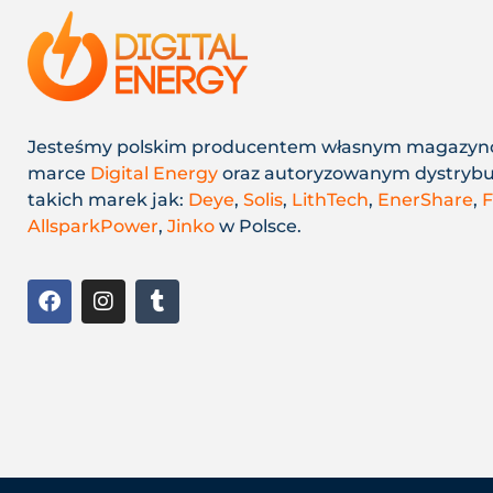
Jesteśmy polskim producentem własnym magazy
marce
Digital Energy
oraz autoryzowanym dystryb
takich marek jak:
Deye
,
Solis
,
LithTech
,
EnerShare
,
F
AllsparkPower
,
Jinko
w Polsce.