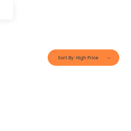
Sort By:
High Price