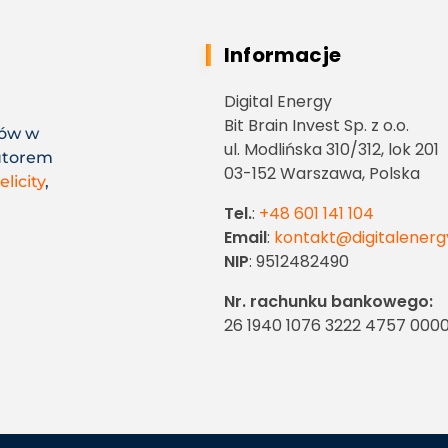
Informacje
Digital Energy
Bit Brain Invest Sp. z o.o.
nów w
ul. Modlińska 310/312, lok 201
utorem
03-152 Warszawa, Polska
elicity
,
Tel.
:
+48 601 141 104
Email
:
kontakt@digitalenerg
NIP
: 9512482490
Nr. rachunku bankowego:
26 1940 1076 3222 4757 000