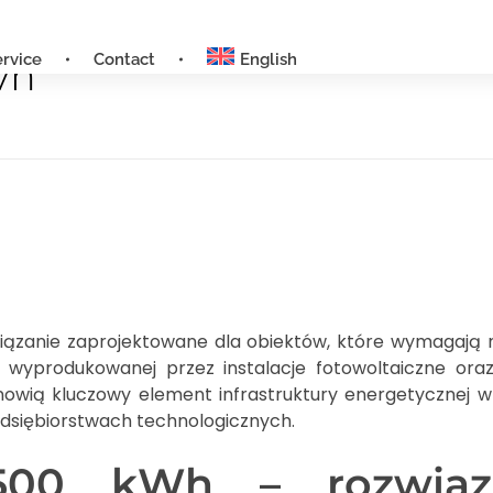
ervice
Contact
English
wh
zanie zaprojektowane dla obiektów, które wymagają nie
 wyprodukowanej przez instalacje fotowoltaiczne or
owią kluczowy element infrastruktury energetycznej w
edsiębiorstwach technologicznych.
500 kWh – rozwiąz