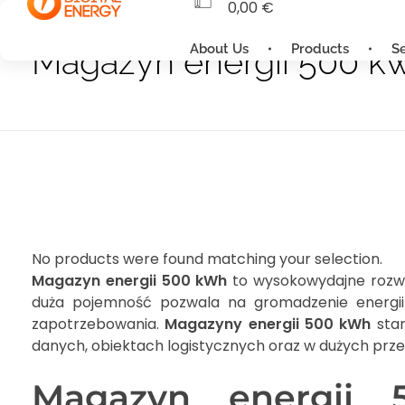
0,00
€
About Us
Products
S
Magazyn energii 500 k
No products were found matching your selection.
Magazyn energii 500 kWh
to wysokowydajne rozwią
duża pojemność pozwala na gromadzenie energii
zapotrzebowania.
Magazyny energii 500 kWh
stan
danych, obiektach logistycznych oraz w dużych prz
Magazyn energii 