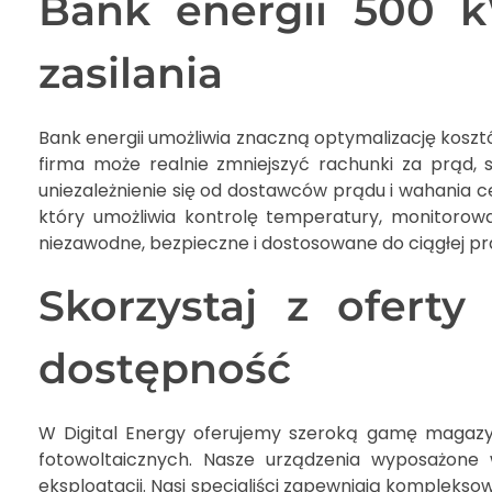
Bank energii 500 kW
zasilania
Bank energii umożliwia znaczną optymalizację kosz
firma może realnie zmniejszyć rachunki za prąd, 
uniezależnienie się od dostawców prądu i wahania c
który umożliwia kontrolę temperatury, monitorow
niezawodne, bezpieczne i dostosowane do ciągłej p
Skorzystaj z ofer
dostępność
W Digital Energy oferujemy szeroką gamę magazyn
fotowoltaicznych. Nasze urządzenia wyposażone 
eksploatacji. Nasi specjaliści zapewniają kompleks