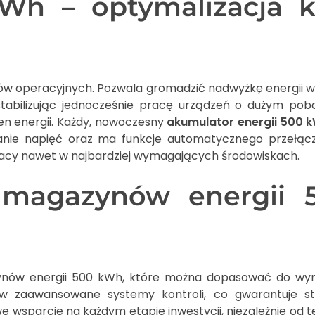
h – optymalizacja ko
tów operacyjnych. Pozwala gromadzić nadwyżkę energii w
stabilizując jednocześnie pracę urządzeń o dużym pobor
en energii. Każdy, nowoczesny
akumulator energii 500 
anie napięć oraz ma funkcje automatycznego przełącz
racy nawet w najbardziej wymagających środowiskach.
ty magazynów energii
ów energii 500 kWh, które można dopasować do wymag
w zaawansowane systemy kontroli, co gwarantuje sta
owe wsparcie na każdym etapie inwestycji, niezależnie od