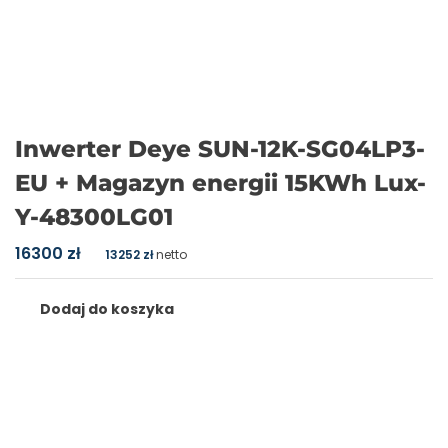
Inwerter Deye SUN-12K-SG04LP3-
EU + Magazyn energii 15KWh Lux-
Y-48300LG01
16300
zł
13252
zł
netto
Dodaj do koszyka