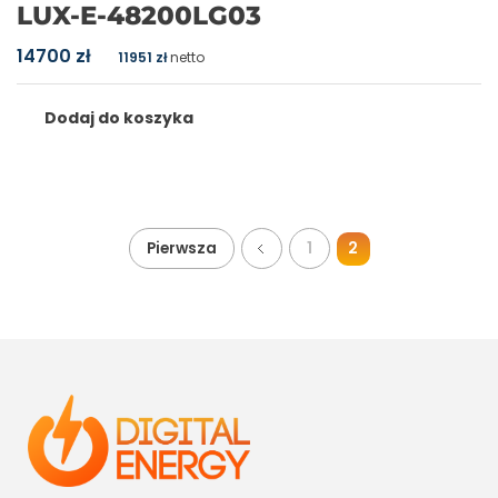
LUX-E-48200LG03
14700
zł
11951
zł
netto
Dodaj do koszyka
2
Pierwsza
1