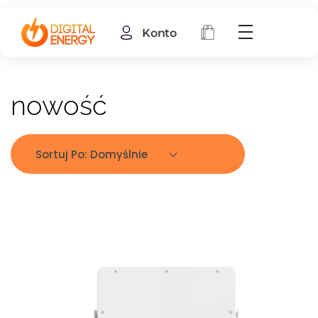
Konto
nowość
Sortuj Po:
Domyślnie