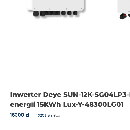
Inwerter Deye SUN-12K-SG04LP3
energii 15KWh Lux-Y-48300LG01
16300
zł
13252
zł
netto