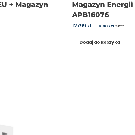
EU + Magazyn
Magazyn Energii
APB16076
12799
zł
10406
zł
netto
Dodaj do koszyka