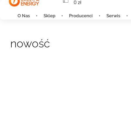
0
zł
O Nas
Sklep
Producenci
Serwis
nowość