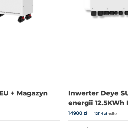
-EU + Magazyn
Inwerter Deye S
energii 12.5KWh
14900
zł
12114
zł
netto