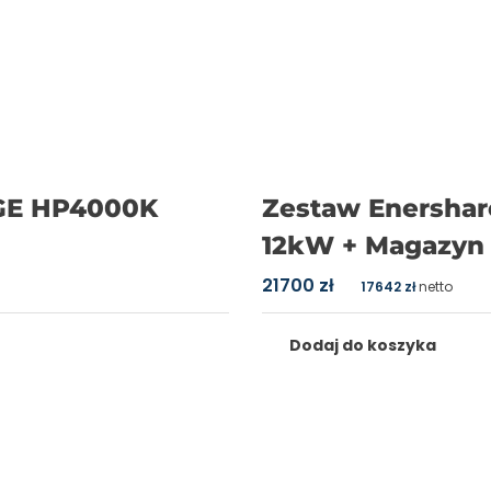
DGE HP4000K
Zestaw Enershar
12kW + Magazyn 
21700
zł
17642
zł
netto
Dodaj do koszyka